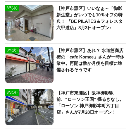
【神戸市灘区】いいなぁ～「御影
8/5(水)
新生堂」がいつでも10％オフの特
典！ 『BE PILATES＆フォレスタ
六甲道店』8月3日オープン♪
【神戸市灘区】あれ？ 水道筋商店
8/4(火)
街の「cafe Komee」さんが一時休
業中。再開は数か月後を目標に準
備されるそうです
【神戸市東灘区】阪神御影駅
8/3(月)
前、“ローソン王国” 揺るぎなし。
「ローソン 神戸御影本町六丁目
店」さんが7月28日オープン！