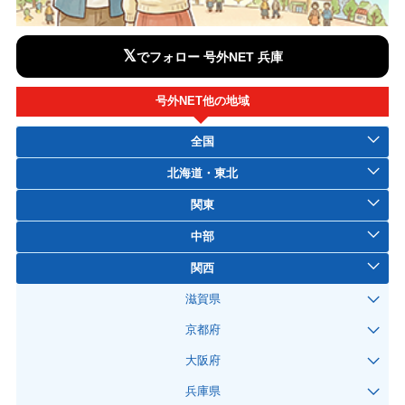
𝕏
でフォロー 号外NET 兵庫
号外NET他の地域
全国
北海道・東北
関東
中部
関西
滋賀県
京都府
大阪府
兵庫県