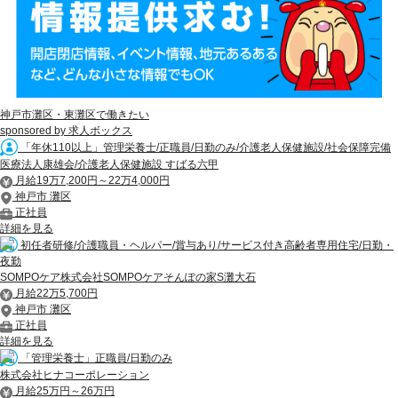
神戸市灘区・東灘区で働きたい
sponsored by 求人ボックス
「年休110以上」管理栄養士/正職員/日勤のみ/介護老人保健施設/社会保障完備
医療法人康雄会/介護老人保健施設 すばる六甲
月給19万7,200円～22万4,000円
神戸市 灘区
正社員
詳細を見る
初任者研修/介護職員・ヘルパー/賞与あり/サービス付き高齢者専用住宅/日勤・
夜勤
SOMPOケア株式会社SOMPOケアそんぽの家S灘大石
月給22万5,700円
神戸市 灘区
正社員
詳細を見る
「管理栄養士」正職員/日勤のみ
株式会社ヒナコーポレーション
月給25万円～26万円