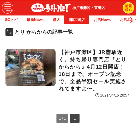
神戸市灘区・東灘区
GOトピ
最新News
求人
開店/閉店
お店News
お店みち
とり からからの記事一覧
【神戸市灘区】JR灘駅近
く。持ち帰り専門店『とり
からから』4月12日開店！
18日まで、オープン記念
で、全品半額セール実施さ
れてますよ〜。
2021/04/15 20:57
1 / 1
1