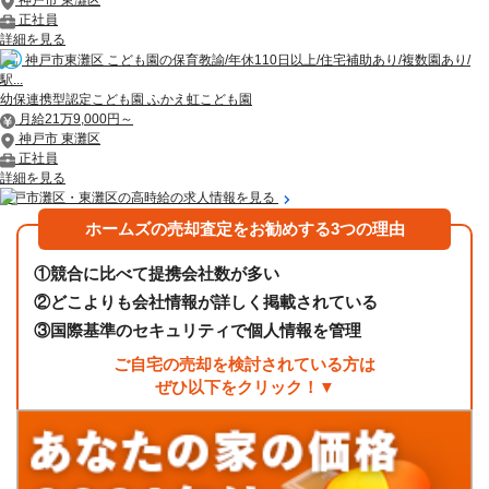
正社員
詳細を見る
神戸市東灘区 こども園の保育教諭/年休110日以上/住宅補助あり/複数園あり/
駅...
幼保連携型認定こども園 ふかえ虹こども園
月給21万9,000円～
神戸市 東灘区
正社員
詳細を見る
神戸市灘区・東灘区の高時給の求人情報を見る
ホームズの売却査定をお勧めする3つの理由
①
競合に比べて提携会社数が多い
②
どこよりも会社情報が詳しく掲載されている
③
国際基準のセキュリティで個人情報を管理
ご自宅の売却を検討されている方は
ぜひ以下をクリック！▼