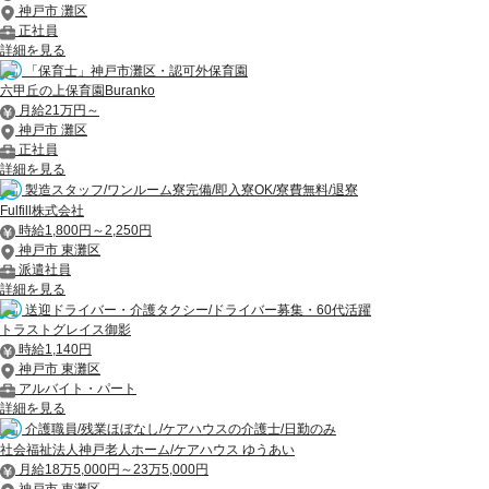
神戸市 灘区
正社員
詳細を見る
「保育士」神戸市灘区・認可外保育園
六甲丘の上保育園Buranko
月給21万円～
神戸市 灘区
正社員
詳細を見る
製造スタッフ/ワンルーム寮完備/即入寮OK/寮費無料/退寮
Fulfill株式会社
時給1,800円～2,250円
神戸市 東灘区
派遣社員
詳細を見る
送迎ドライバー・介護タクシー/ドライバー募集・60代活躍
トラストグレイス御影
時給1,140円
神戸市 東灘区
アルバイト・パート
詳細を見る
介護職員/残業ほぼなし/ケアハウスの介護士/日勤のみ
社会福祉法人神戸老人ホーム/ケアハウス ゆうあい
月給18万5,000円～23万5,000円
神戸市 東灘区