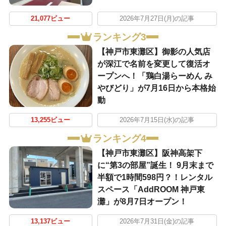
21,077ビュー
2026年7月27日(月)の記事
ランキング3
【神戸市東灘区】御影の人気店
が深江で名前を変更して復活オ
ープンへ！「鶏白湯らーめん み
やびどり」が7月16日から本格始
動
13,255ビュー
2026年7月15日(水)の記事
ランキング4
【神戸市東灘区】阪神高架下
に“第3の部屋”誕生！ 9月末まで
半額で1時間598円？！レンタル
スペース「AddROOM 神戸東
灘」が8月7日オープン！
13,137ビュー
2026年7月31日(金)の記事