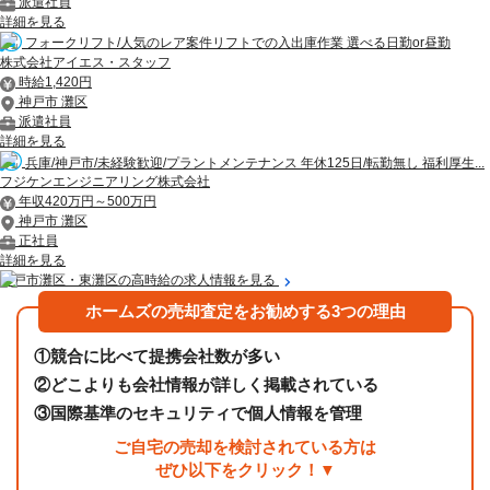
派遣社員
詳細を見る
フォークリフト/人気のレア案件リフトでの入出庫作業 選べる日勤or昼勤
株式会社アイエス・スタッフ
時給1,420円
神戸市 灘区
派遣社員
詳細を見る
兵庫/神戸市/未経験歓迎/プラントメンテナンス 年休125日/転勤無し 福利厚生...
フジケンエンジニアリング株式会社
年収420万円～500万円
神戸市 灘区
正社員
詳細を見る
神戸市灘区・東灘区の高時給の求人情報を見る
ホームズの売却査定をお勧めする3つの理由
①
競合に比べて提携会社数が多い
②
どこよりも会社情報が詳しく掲載されている
③
国際基準のセキュリティで個人情報を管理
ご自宅の売却を検討されている方は
ぜひ以下をクリック！▼