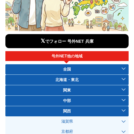
𝕏
でフォロー 号外NET 兵庫
号外NET他の地域
全国
北海道・東北
関東
中部
関西
滋賀県
京都府