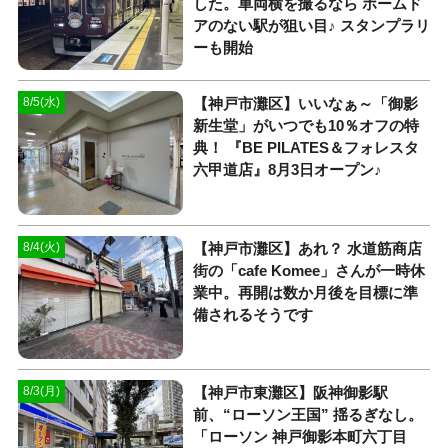
した。車両横を撮るなら ホームド
アのない駅が狙い目♪ スタンプラリ
ーも開始
【神戸市灘区】いいなぁ～「御影
8/5(水)
新生堂」がいつでも10％オフの特
典！ 『BE PILATES＆フォレスタ
六甲道店』8月3日オープン♪
【神戸市灘区】あれ？ 水道筋商店
8/4(火)
街の「cafe Komee」さんが一時休
業中。再開は数か月後を目標に準
備されるそうです
【神戸市東灘区】阪神御影駅
8/3(月)
前、“ローソン王国” 揺るぎなし。
「ローソン 神戸御影本町六丁目