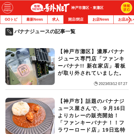
神戸市灘区・東灘区
GOトピ
最新News
求人
開店/閉店
お店News
お店みち
バナナジュースの記事一覧
【神戸市灘区】濃厚バナナ
ジュース専門店「ファンキ
ーバナナ!! 新在家店」看板
が取り外されていました。
2023/03/12 07:27
【神戸市】話題のバナナジ
ュース屋さんで、９月16日
よりカレーの販売開始！
「ファンキーバナナ！！フ
ラワーロード店」19日迄特