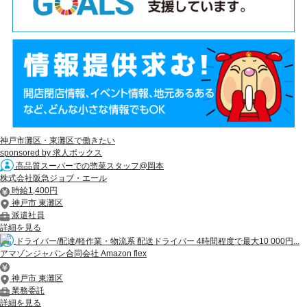
神戸市灘区・東灘区で働きたい
sponsored by 求人ボックス
高品質スーパーでの惣菜スタッフ@岡本
株式会社阪急ジョブ・エール
時給1,400円
神戸市 東灘区
派遣社員
詳細を見る
ドライバー/配達/軽作業・物流系 配送ドライバー 4時間程度で最大10 000円...
アマゾンジャパン合同会社 Amazon flex
神戸市 東灘区
業務委託
詳細を見る