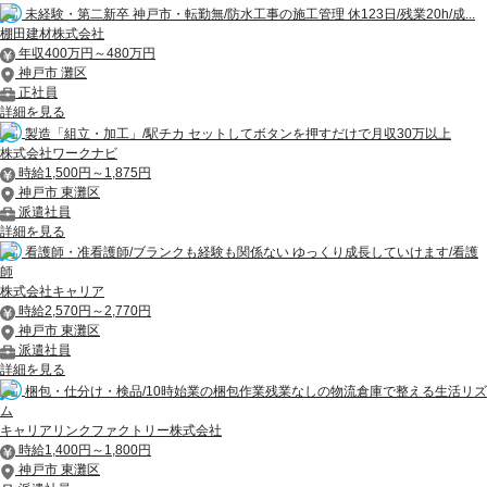
未経験・第二新卒 神戸市・転勤無/防水工事の施工管理 休123日/残業20h/成...
棚田建材株式会社
年収400万円～480万円
神戸市 灘区
正社員
詳細を見る
製造「組立・加工」/駅チカ セットしてボタンを押すだけで月収30万以上
株式会社ワークナビ
時給1,500円～1,875円
神戸市 東灘区
派遣社員
詳細を見る
看護師・准看護師/ブランクも経験も関係ない ゆっくり成長していけます/看護
師
株式会社キャリア
時給2,570円～2,770円
神戸市 東灘区
派遣社員
詳細を見る
梱包・仕分け・検品/10時始業の梱包作業残業なしの物流倉庫で整える生活リズ
ム
キャリアリンクファクトリー株式会社
時給1,400円～1,800円
神戸市 東灘区