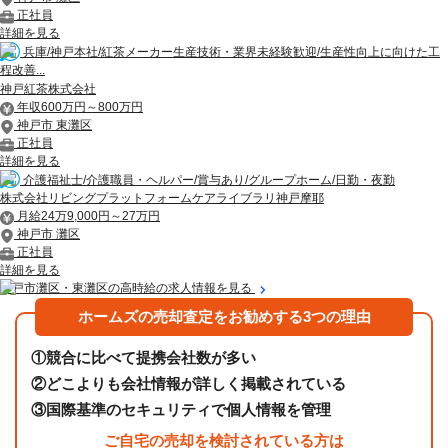
正社員
詳細を見る
兵庫/神戸本社/紅茶メーカー生産技術・業界未経験歓迎/生産性向上に向けた工
程改善...
神戸紅茶株式会社
年収600万円～800万円
神戸市 東灘区
正社員
詳細を見る
介護福祉士/介護職員・ヘルパー/賞与あり/グループホーム/日勤・夜勤
株式会社リビングプラットフォームケアライブラリ神戸摩耶
月給24万9,000円～27万円
神戸市 灘区
正社員
詳細を見る
神戸市灘区・東灘区の高時給の求人情報を見る
ホームズの売却査定をお勧めする3つの理由
①
競合に比べて提携会社数が多い
②
どこよりも会社情報が詳しく掲載されている
③
国際基準のセキュリティで個人情報を管理
ご自宅の売却を検討されている方は