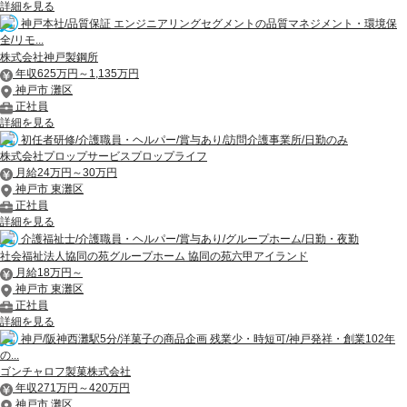
詳細を見る
神戸本社/品質保証 エンジニアリングセグメントの品質マネジメント・環境保
全/リモ...
株式会社神戸製鋼所
年収625万円～1,135万円
神戸市 灘区
正社員
詳細を見る
初任者研修/介護職員・ヘルパー/賞与あり/訪問介護事業所/日勤のみ
株式会社プロップサービスプロップライフ
月給24万円～30万円
神戸市 東灘区
正社員
詳細を見る
介護福祉士/介護職員・ヘルパー/賞与あり/グループホーム/日勤・夜勤
社会福祉法人協同の苑グループホーム 協同の苑六甲アイランド
月給18万円～
神戸市 東灘区
正社員
詳細を見る
神戸/阪神西灘駅5分/洋菓子の商品企画 残業少・時短可/神戸発祥・創業102年
の...
ゴンチャロフ製菓株式会社
年収271万円～420万円
神戸市 灘区