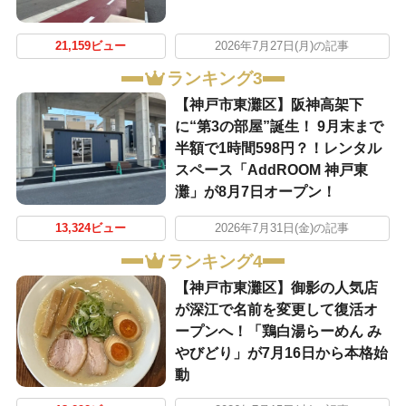
21,159ビュー
2026年7月27日(月)の記事
ランキング3
【神戸市東灘区】阪神高架下
に“第3の部屋”誕生！ 9月末まで
半額で1時間598円？！レンタル
スペース「AddROOM 神戸東
灘」が8月7日オープン！
13,324ビュー
2026年7月31日(金)の記事
ランキング4
【神戸市東灘区】御影の人気店
が深江で名前を変更して復活オ
ープンへ！「鶏白湯らーめん み
やびどり」が7月16日から本格始
動