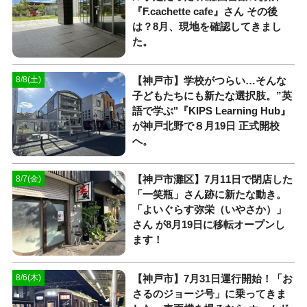
『F.cachette cafe』さん その後
は？8月、現地を確認してきまし
た。
【神戸市】学校がつらい…そんな
8/8(土)
子どもたちにも新たな選択肢。”英
語で学ぶ"『KIPS Learning Hub』
が神戸北野で８月19日 正式開校
へ。
【神戸市灘区】7月11日で閉店した
8/7(金)
「一笑瓶」さん跡に新たな動き。
「よいぐらす弥栄（いやさか）」
さん が8月19日に移転オープンし
ます！
【神戸市】7月31日運行開始！「お
8/6(木)
さるのジョージ号」に乗ってきま