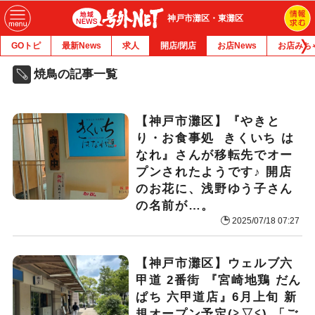
神戸市灘区・東灘区
GOトピ
最新News
求人
開店/閉店
お店News
お店みち
焼鳥の記事一覧
【神戸市灘区】『やきと
り・お食事処 きくいち は
なれ』さんが移転先でオー
プンされたようです♪ 開店
のお花に、浅野ゆう子さん
の名前が…。
2025/07/18 07:27
【神戸市灘区】ウェルブ六
甲道 2番街 『宮崎地鶏 だん
ぱち 六甲道店』6月上旬 新
規オープン予定(≧▽≦) 「ご