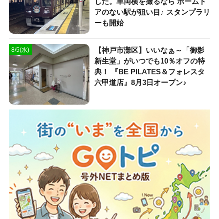
した。車両横を撮るなら ホームド
アのない駅が狙い目♪ スタンプラリ
ーも開始
【神戸市灘区】いいなぁ～「御影
8/5(水)
新生堂」がいつでも10％オフの特
典！ 『BE PILATES＆フォレスタ
六甲道店』8月3日オープン♪