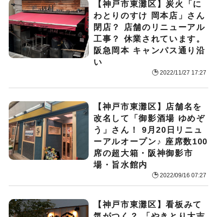
【神戸市東灘区】炭火「に
わとりのすけ 岡本店」さん
閉店？ 店舗のリニューアル
工事？ 休業されています。
阪急岡本 キャンパス通り沿
い
2022/11/27 17:27
【神戸市東灘区】店舗名を
改名して「御影酒場 ゆめぞ
う」さん！ 9月20日リニュ
ーアルオープン♪ 座席数100
席の超大箱・阪神御影市
場・旨水館内
2022/09/16 07:27
【神戸市東灘区】看板みて
気がつく？ 「やきとり大吉