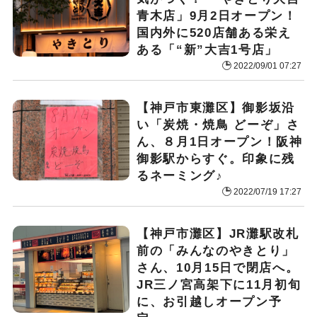
青木店」9月2日オープン！
国内外に520店舗ある栄え
ある「“新”大吉1号店」
2022/09/01 07:27
【神戸市東灘区】御影坂沿
い「炭焼・焼鳥 どーぞ」さ
ん、８月1日オープン！阪神
御影駅からすぐ。印象に残
るネーミング♪
2022/07/19 17:27
【神戸市灘区】JR灘駅改札
前の「みんなのやきとり」
さん、10月15日で閉店へ。
JR三ノ宮高架下に11月初旬
に、お引越しオープン予