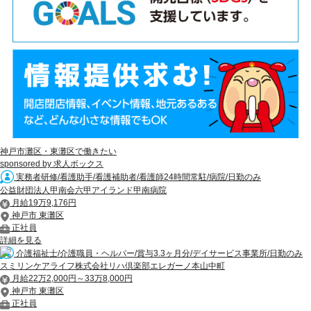
神戸市灘区・東灘区で働きたい
sponsored by 求人ボックス
実務者研修/看護助手/看護補助者/看護師24時間常駐/病院/日勤のみ
公益財団法人甲南会六甲アイランド甲南病院
月給19万9,176円
神戸市 東灘区
正社員
詳細を見る
介護福祉士/介護職員・ヘルパー/賞与3.3ヶ月分/デイサービス事業所/日勤のみ
スミリンケアライフ株式会社リハ倶楽部エレガーノ本山中町
月給22万2,000円～33万8,000円
神戸市 東灘区
正社員