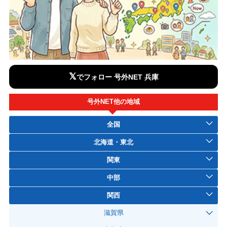
𝕏
でフォロー 号外NET 兵庫
号外NET他の地域
全国
北海道・東北
関東
中部
関西
滋賀県