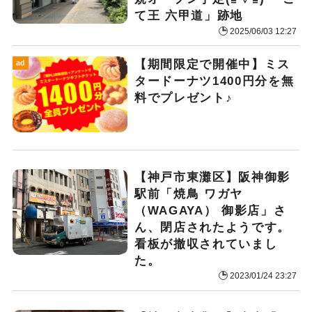
て王 六甲道」跡地
2025/06/03 12:27
【期間限定で開催中】ミス
ad
タードーナツ1400円分を無
料でプレゼント♪
【神戸市東灘区】阪神御影
駅前「焼鳥 ワガヤ
（WAGAYA） 御影店」さ
ん、閉店されたようです。
看板が撤収されていまし
た。
2023/01/24 23:27