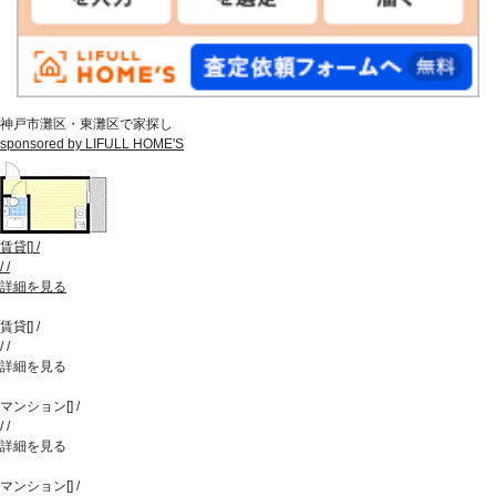
神戸市灘区・東灘区で家探し
sponsored by LIFULL HOME'S
賃貸
[
]
/
/
/
詳細を見る
賃貸
[
]
/
/
/
詳細を見る
マンション
[
]
/
/
/
詳細を見る
マンション
[
]
/