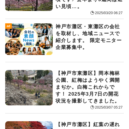
い見頃…。
2025/03/20 06:27
神戸市灘区・東灘区の会社
ad
を取材し、地域ニュースで
紹介します。 限定モニター
企業募集中。
【神戸市東灘区】岡本梅林
公園、紅梅はようやく満開
まぢか。白梅これからで
す！ 2025年3月7日の開花
状況を撮影してきました。
2025/03/07 05:27
【神戸市灘区】紅葉の遅れ