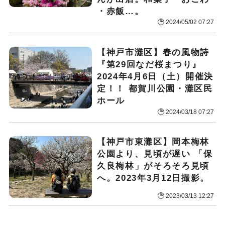
・赤飯…。
2024/05/02 07:27
【神戸市灘区】春の風物詩
『第29回なだ桜まつり』
2024年4月6日（土）開催決
定！！ 都賀川公園・灘区民
ホール
2024/03/18 07:27
【神戸市東灘区】岡本梅林
公園より、見頃が遅い 「保
久良梅林」がそろそろ見頃
へ。2023年3月12日撮影。
2023/03/13 12:27