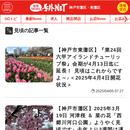
神戸市灘区・東灘区
GOトピ
最新News
求人
開店/閉店
お店News
お店みち
見頃の記事一覧
【神戸市東灘区】『第24回
六甲アイランドチューリッ
プ祭』会期が4月13日迄に
延長！ 見頃はこれからです
よ～♪＜2025年4月4日開花
状況＞
2025/04/05 07:27
【神戸市灘区】2025年3月
19日 河津桜 ＆ 菜の花「西
郷川河口公園」ようやく見
頃です♪ 去年より3週間は遅