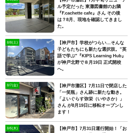
ル予定だった 東灘図書館のお隣
『F.cachette cafe』さん その後
は？8月、現地を確認してきまし
た。
【神戸市】学校がつらい…そんな
8/8(土)
子どもたちにも新たな選択肢。”英
語で学ぶ"『KIPS Learning Hub』
が神戸北野で８月19日 正式開校
へ。
【神戸市灘区】7月11日で閉店した
8/7(金)
「一笑瓶」さん跡に新たな動き。
「よいぐらす弥栄（いやさか）」
さん が8月19日に移転オープンし
ます！
【神戸市】7月31日運行開始！「お
8/6(木)