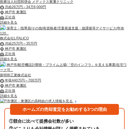
医療法人社団和啓会 メディクス東灘クリニック
月給26万円～34万6,000円
神戸市 東灘区
正社員
詳細を見る
保育士・指導員/その他/有資格者/児童発達支援・放課後等デイサービス/年休
120...
株式会社LITALICO
月給25万円～35万円
神戸市 東灘区
正社員
詳細を見る
神戸市/航空機設計開発・プライム上場/「空のインフラ」を支える事業/在宅ワ
ーク可...
新明和工業株式会社
年収440万円～700万円
神戸市 東灘区
正社員
詳細を見る
神戸市灘区・東灘区の高時給の求人情報を見る
ホームズの売却査定をお勧めする3つの理由
①
競合に比べて提携会社数が多い
②
どこよりも会社情報が詳しく掲載されている