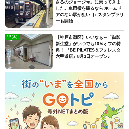
さるのジョージ号」に乗ってきま
した。車両横を撮るなら ホームド
アのない駅が狙い目♪ スタンプラリ
ーも開始
【神戸市灘区】いいなぁ～「御影
8/5(水)
新生堂」がいつでも10％オフの特
典！ 『BE PILATES＆フォレスタ
六甲道店』8月3日オープン♪