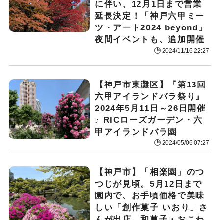
に伴い、12月1日まで営業
延長決定！「神戸六甲ミー
ツ・アート2024 beyond」
夜間イベントも、追加開催
2024/11/16 22:27
【神戸市東灘区】『第13回
六甲アイランドバラ祭り』
2024年5月11日～26日開催
♪ RICローズガーデン・六
甲アイランドバラ園
2024/05/06 07:27
【神戸市】「相楽園」のつ
つじが見頃。5月12日まで
園内で、お手頃価格で美味
しい「創作菓子 いおり」さ
んが出店。和菓子・おこわ