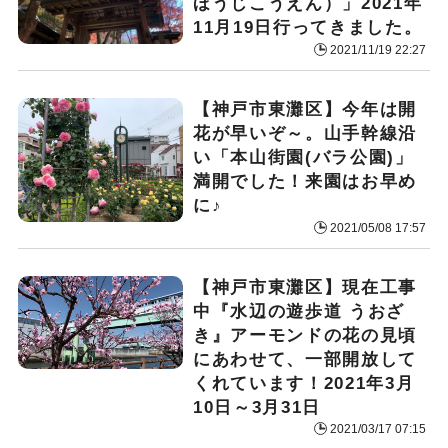
ほうじこうえん）」2021年
11月19日行ってきました。
2021/11/19 22:27
【神戸市東灘区】今年は開
花が早いぞ～。山手幹線沿
い「本山街園(バラ公園)」
満開でした！来園はお早め
に♪
2021/05/08 17:57
【神戸市東灘区】現在工事
中『水辺の遊歩道 うおざ
き』アーモンドの花の見頃
にあわせて、一部開放して
くれています！2021年3月
10日～3月31日
2021/03/17 07:15