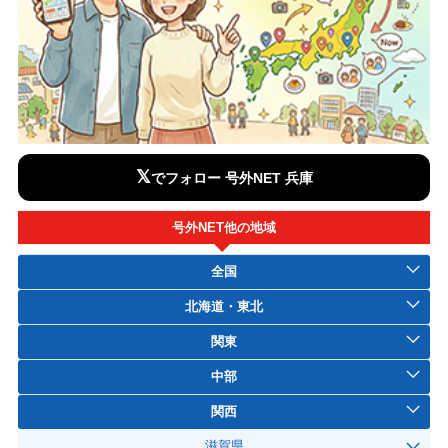
𝕏
でフォロー 号外NET 兵庫
号外NET他の地域
全国
北海道・東北
関東
中部
関西
滋賀県