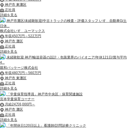
神戸市 東灘区
正社員
詳細を見る
神戸市灘区/未経験歓迎/中古トラックの検査・評価スタッフ いすゞ自動車G/土
日休...
株式会社いすゞユーマックス
年収450万円～522万円
神戸市 灘区
正社員
詳細を見る
未経験歓迎 神戸/輸送容器の設計・包装業界のパイオニア/年休121日/賞与平均
4...
親和パッケージ株式会社
年収480万円～560万円
神戸市 東灘区
正社員
詳細を見る
「学童保育指導員」神戸市中央区・保育関連施設
宮本学童保育コーナー
月給24万6,000円～
神戸市 灘区
正社員
詳細を見る
「年間休日120日以上」看護師/訪問診療クリニック