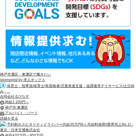
神戸市灘区・東灘区で働きたい
sponsored by 求人ボックス
保育士・指導員/保育士/有資格者/児童発達支援・放課後等デイサービス/土日休
み・...
合同会社るぴなす
時給1,200円～
神戸市 東灘区
アルバイト・パート
詳細を見る
予約制ホスピタリティドライバー/月給35万円6ヶ月給料保障!/業界売上No.1!...
東京・日本交通株式会社
年収420万円～950万円