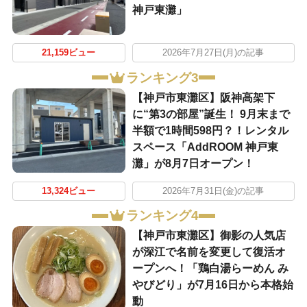
神戸東灘」
21,159ビュー
2026年7月27日(月)の記事
ランキング3
【神戸市東灘区】阪神高架下
に“第3の部屋”誕生！ 9月末まで
半額で1時間598円？！レンタル
スペース「AddROOM 神戸東
灘」が8月7日オープン！
13,324ビュー
2026年7月31日(金)の記事
ランキング4
【神戸市東灘区】御影の人気店
が深江で名前を変更して復活オ
ープンへ！「鶏白湯らーめん み
やびどり」が7月16日から本格始
動