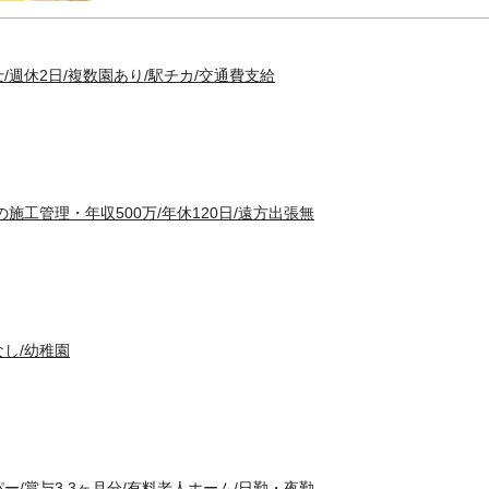
/週休2日/複数園あり/駅チカ/交通費支給
施工管理・年収500万/年休120日/遠方出張無
し/幼稚園
ー/賞与3.3ヶ月分/有料老人ホーム/日勤・夜勤