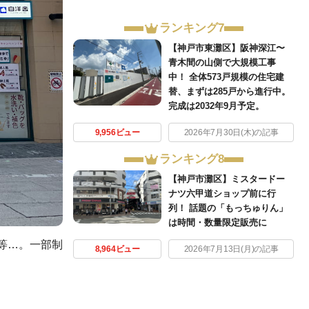
ランキング7
【神戸市東灘区】阪神深江〜
青木間の山側で大規模工事
中！ 全体573戸規模の住宅建
替、まずは285戸から進行中。
完成は2032年9月予定。
9,956ビュー
2026年7月30日(木)の記事
ランキング8
【神戸市灘区】ミスタードー
ナツ六甲道ショップ前に行
列！ 話題の「もっちゅりん」
は時間・数量限定販売に
等…。一部制
8,964ビュー
2026年7月13日(月)の記事