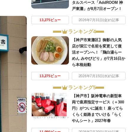
タルスペース「AddROOM 神
戸東灘」が8月7日オープン！
13,275ビュー
2026年7月31日(金)の記事
ランキング4
【神戸市東灘区】御影の人気
店が深江で名前を変更して復
活オープンへ！「鶏白湯らー
めん みやびどり」が7月16日か
ら本格始動
13,275ビュー
2026年7月15日(水)の記事
ランキング5
【神戸市】阪神電車の新型車
両で座席指定サービス（＋300
円）がついに誕生！ 座ってら
くらく姫路までいける「らく
やんシート」2027年春
11,090ビュー
2026年7月20日(月)の記事