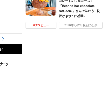
コレートのフルコース！
「Bean to bar chocolate
NAGANO」さんで味わう "贅
沢かき氷” に感動♪
6,372ビュー
2026年7月24日(金)の記事
er
ナツ