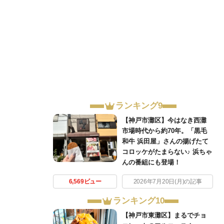
ランキング9
【神戸市灘区】今はなき西灘
市場時代から約70年。「黒毛
和牛 浜田屋」さんの揚げたて
コロッケがたまらない♪ 浜ちゃ
んの番組にも登場！
6,569ビュー
2026年7月20日(月)の記事
ランキング10
【神戸市東灘区】まるでチョ