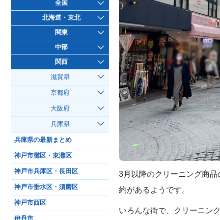
全国
北海道・東北
関東
中部
関西
滋賀県
京都府
大阪府
兵庫県
兵庫県の最新まとめ
神戸市灘区・東灘区
神戸市兵庫区・長田区
3月以降のクリーニング商
神戸市垂水区・須磨区
約があるようです。
神戸市西区
いろんな街で、クリーニン
伊丹市