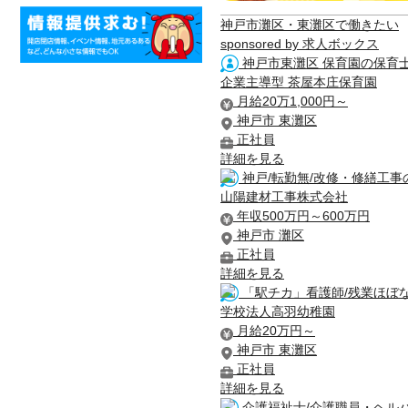
神戸市灘区・東灘区で働きたい
sponsored by 求人ボックス
神戸市東灘区 保育園の保育士
企業主導型 茶屋本庄保育園
月給20万1,000円～
神戸市 東灘区
正社員
詳細を見る
神戸/転勤無/改修・修繕工事の
山陽建材工事株式会社
年収500万円～600万円
神戸市 灘区
正社員
詳細を見る
「駅チカ」看護師/残業ほぼな
学校法人高羽幼稚園
月給20万円～
神戸市 東灘区
正社員
詳細を見る
介護福祉士/介護職員・ヘルパ