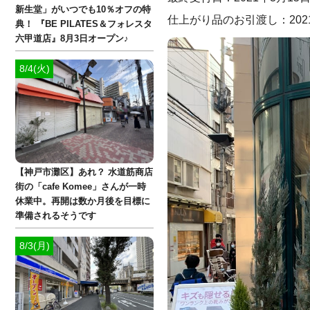
新生堂」がいつでも10％オフの特
仕上がり品のお引渡し：202
典！ 『BE PILATES＆フォレスタ
六甲道店』8月3日オープン♪
8/4(火)
【神戸市灘区】あれ？ 水道筋商店
街の「cafe Komee」さんが一時
休業中。再開は数か月後を目標に
準備されるそうです
8/3(月)