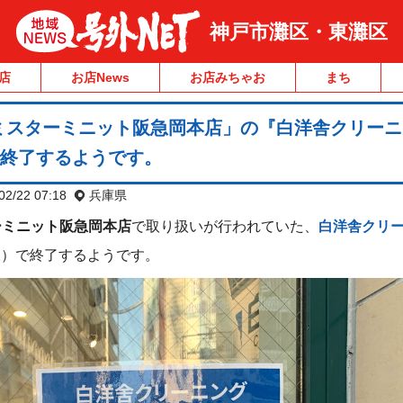
神戸市灘区・東灘区
店
お店News
お店みちゃお
まち
ミスターミニット阪急岡本店」の『白洋舎クリーニ
で終了するようです。
02/22 07:18
兵庫県
ーミニット阪急岡本店
で取り扱いが行われていた、
白洋舎クリ
（水）で終了するようです。