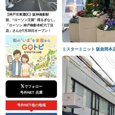
【神戸市東灘区】阪神御影駅
前、“ローソン王国” 揺るぎなし。
「ローソン 神戸御影本町六丁目
店」さんが7月28日オープン！
ミスターミニット 阪急岡本
𝕏
でフォロー
号外NET 兵庫
号外NET他の地域