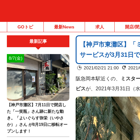
GOトピ
最新News
求人
開店/閉
最新記事
【神戸市東灘区】「
サービスが3月31日
8/7(金)
2021/02/21 21:00
2021/
阪急岡本駅近くの、
ミスタ
ビス
が、2021年3月31日
【神戸市灘区】7月11日で閉店し
た「一笑瓶」さん跡に新たな動
き。「よいぐらす弥栄（いやさ
か）」さん が8月19日に移転オー
プンします！