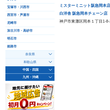
ミスターミニット阪急岡本
宝塚市・川西市
白洋舎 阪急岡本チェーン店
西宮市・芦屋市
神戸市東灘区岡本１丁目1-8-
尼崎市
加古川市・高砂市
明石市
姫路市
奈良県
和歌山県
中国・四国
九州・沖縄