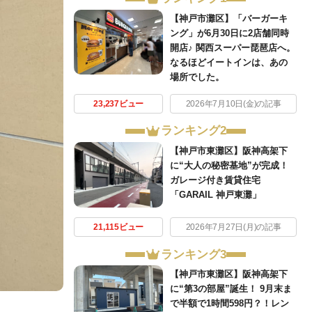
【神戸市灘区】「バーガーキ
ング」が6月30日に2店舗同時
開店♪ 関西スーパー琵琶店へ。
なるほどイートインは、あの
場所でした。
23,237ビュー
2026年7月10日(金)の記事
ランキング2
【神戸市東灘区】阪神高架下
に“大人の秘密基地”が完成！
ガレージ付き賃貸住宅
「GARAIL 神戸東灘」
21,115ビュー
2026年7月27日(月)の記事
ランキング3
【神戸市東灘区】阪神高架下
に“第3の部屋”誕生！ 9月末ま
で半額で1時間598円？！レン