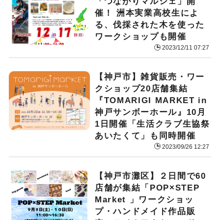
「つながりマルシェ」開
催！ 洲本実業高校生によ
る、伐採された木を使った
ワークショップも開催
2023/12/11 07:27
【神戸市】雑貨販売・ワー
クショップ20店舗集結
『TOMARIGI MARKET in
神戸サンボーホール』10月
1日開催「生活クラブ生協祭
あいたくて」も同時開催
2023/09/26 12:27
【神戸市灘区】２日間で60
店舗が集結「POP×STEP
Market 」ワークショッ
プ・ハンドメイド作品販