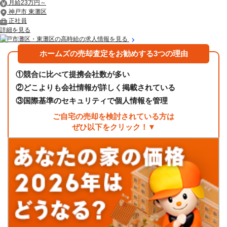
月給23万円～
神戸市 東灘区
正社員
詳細を見る
神戸市灘区・東灘区の高時給の求人情報を見る
ホームズの売却査定をお勧めする3つの理由
①
競合に比べて提携会社数が多い
②
どこよりも会社情報が詳しく掲載されている
③
国際基準のセキュリティで個人情報を管理
ご自宅の売却を検討されている方は
ぜひ以下をクリック！▼