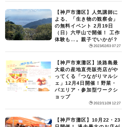
【神戸市灘区】人気講師に
よる、「生き物の観察会」
の無料イベント 2月19日
（日）六甲山で開催！ 工作
体験も…。親子でいかが？
2023/02/03 07:27
【神戸市東灘区】淡路島最
大級の産地直売販売店がや
ってくる「つながりマルシ
ェ」12月4日開催！野菜・
パエリア・参加型ワークシ
ョップ
2022/11/28 12:27
【神戸市灘区】10月22・23
日開催！ 過去最大のお店が