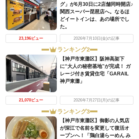
グ」が6月30日に2店舗同時開店♪
関西スーパー琵琶店へ。なるほ
どイートインは、あの場所でし
た。
23,196ビュー
2026年7月10日(金)の記事
ランキング2
【神戸市東灘区】阪神高架下
に“大人の秘密基地”が完成！ ガ
レージ付き賃貸住宅「GARAIL
神戸東灘」
21,070ビュー
2026年7月27日(月)の記事
ランキング3
【神戸市東灘区】御影の人気店
が深江で名前を変更して復活オ
ープンへ！「鶏白湯らーめん み