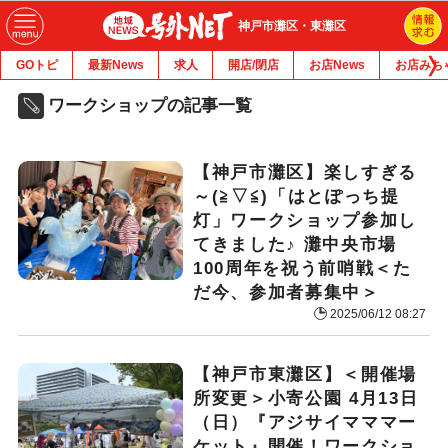
神戸市灘区・東灘区
GOトピ
最新News
求人
開店/閉店
お店News
お店みち
ワークショップの記事一覧
【神戸市灘区】楽しすぎる
～(≧▽≦)「はとぽっち提
灯」ワークショップ参加し
てきました♪ 灘中央市場
100周年を祝う前哨戦＜た
だ今、参加者募集中＞
2025/06/12 08:27
【神戸市東灘区】＜開催場
所変更＞小寄公園 4月13日
（日）『アジサイマママー
ケット』開催！ワークショ