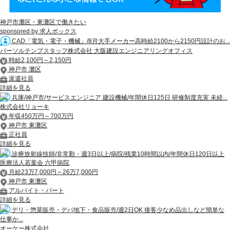
神戸市灘区・東灘区で働きたい
sponsored by 求人ボックス
CAD「電気・電子・機械」/8月大手メーカー高時給2100から2150円設計のお...
パーソルテンプスタッフ株式会社 大阪建設エンジニアリングオフィス
時給2,100円～2,150円
神戸市 灘区
派遣社員
詳細を見る
兵庫/神戸市/サービスエンジニア 建設機械/年間休日125日 研修制度充実 未経...
株式会社リョーキ
年収450万円～700万円
神戸市 東灘区
正社員
詳細を見る
診療放射線技師/非常勤・週3日以上/病院/残業10時間以内/年間休日120日以上
医療法人若葉会 六甲病院
月給23万7,000円～26万7,000円
神戸市 東灘区
アルバイト・パート
詳細を見る
デリ・惣菜販売・デパ地下・食品販売/週2日OK 接客少なめ品出しなど簡単な
仕事か...
オーケー株式会社