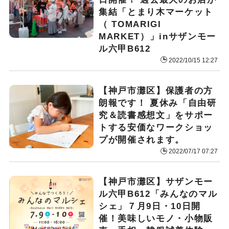
集結「とまり木マーケット
（ TOMARIGI
MARKET）」inサザンモー
ル六甲B612
2022/10/15 12:27
【神戸市灘区】保護者の方
朗報です！ 夏休み「自由研
究＆読書感想文」をサポー
トする安価なワークショッ
プが開催されます。
2022/07/17 07:27
【神戸市灘区】サザンモー
ル六甲B612「みんなのマル
シェ」７月9日・10日開
催！美味しいモノ・小物販