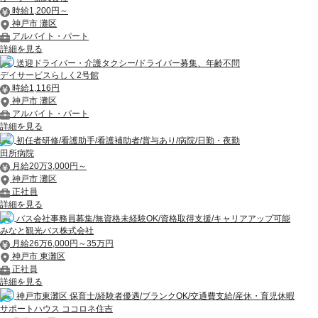
時給1,200円～
神戸市 灘区
アルバイト・パート
詳細を見る
送迎ドライバー・介護タクシー/ドライバー募集、年齢不問
デイサービスらしく2号館
時給1,116円
神戸市 灘区
アルバイト・パート
詳細を見る
初任者研修/看護助手/看護補助者/賞与あり/病院/日勤・夜勤
田所病院
月給20万3,000円～
神戸市 灘区
正社員
詳細を見る
バス会社事務員募集/無資格未経験OK/資格取得支援/キャリアアップ可能
みなと観光バス株式会社
月給26万6,000円～35万円
神戸市 東灘区
正社員
詳細を見る
神戸市東灘区 保育士/経験者優遇/ブランクOK/交通費支給/産休・育児休暇
サポートハウス ココロネ住吉