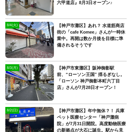
六甲道店』8月3日オープン♪
【神戸市灘区】あれ？ 水道筋商店
8/4(火)
街の「cafe Komee」さんが一時休
業中。再開は数か月後を目標に準
備されるそうです
【神戸市東灘区】阪神御影駅
8/3(月)
前、“ローソン王国” 揺るぎなし。
「ローソン 神戸御影本町六丁目
店」さんが7月28日オープン！
【神戸市灘区】年中無休？！ 兵庫
8/2(日)
ペット医療センター「神戸灘病
院」が7月31日開院。高度動物医療
の新拠点が大石に誕生。駅から見