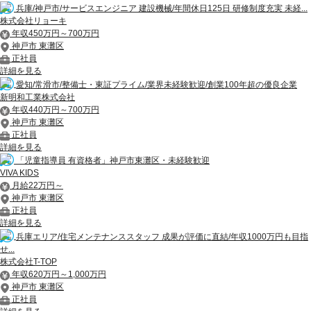
兵庫/神戸市/サービスエンジニア 建設機械/年間休日125日 研修制度充実 未経...
株式会社リョーキ
年収450万円～700万円
神戸市 東灘区
正社員
詳細を見る
愛知/常滑市/整備士・東証プライム/業界未経験歓迎/創業100年超の優良企業
新明和工業株式会社
年収440万円～700万円
神戸市 東灘区
正社員
詳細を見る
「児童指導員 有資格者」神戸市東灘区・未経験歓迎
VIVA KIDS
月給22万円～
神戸市 東灘区
正社員
詳細を見る
兵庫エリア/住宅メンテナンススタッフ 成果が評価に直結/年収1000万円も目指
せ...
株式会社T-TOP
年収620万円～1,000万円
神戸市 東灘区
正社員