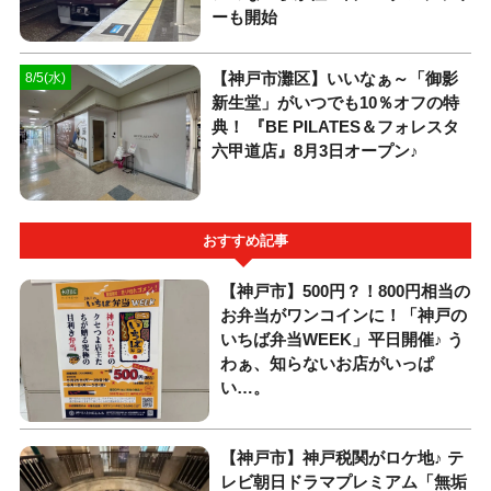
ーも開始
【神戸市灘区】いいなぁ～「御影
8/5(水)
新生堂」がいつでも10％オフの特
典！ 『BE PILATES＆フォレスタ
六甲道店』8月3日オープン♪
おすすめ記事
【神戸市】500円？！800円相当の
お弁当がワンコインに！「神戸の
いちば弁当WEEK」平日開催♪ う
わぁ、知らないお店がいっぱ
い…。
【神戸市】神戸税関がロケ地♪ テ
レビ朝日ドラマプレミアム「無垢