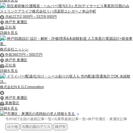
詳細を見る
初任者研修/介護職員・ヘルパー/賞与3.3ヶ月分/デイサービス事業所/日勤のみ
スミリンケアライフ株式会社リハ倶楽部エレガーノ本山中町
月給22万2,000円～33万8,000円
神戸市 東灘区
正社員
詳細を見る
神戸/回路設計 設計・解析・評価/理系&未経験歓迎 人工衛星の電源設計×新規事
業...
株式会社ニッシン
年収360万円～500万円
神戸市 東灘区
正社員
詳細を見る
ドライバー/配達/仕分け・シール貼りの収入も 市内配達/普通免許でOK 未経験
活...
株式会社N.K.G.Corporation
神戸市 東灘区
業務委託
詳細を見る
神戸市灘区・東灘区の高時給の求人情報を見る
号外NET全国の最新記事一覧
>
兵庫県最新記事一覧
>
神戸市灘区・東灘区記事一
ロケ地
今際の国のアリス
神戸市