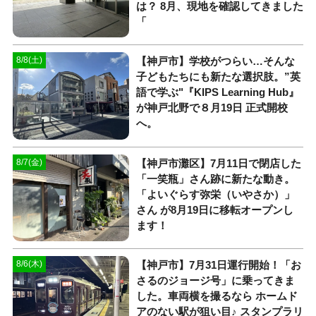
は？ 8月、現地を確認してきました
「
【神戸市】学校がつらい…そんな
8/8(土)
子どもたちにも新たな選択肢。”英
語で学ぶ"『KIPS Learning Hub』
が神戸北野で８月19日 正式開校
へ。
【神戸市灘区】7月11日で閉店した
8/7(金)
「一笑瓶」さん跡に新たな動き。
「よいぐらす弥栄（いやさか）」
さん が8月19日に移転オープンし
ます！
【神戸市】7月31日運行開始！「お
8/6(木)
さるのジョージ号」に乗ってきま
した。車両横を撮るなら ホームド
アのない駅が狙い目♪ スタンプラリ