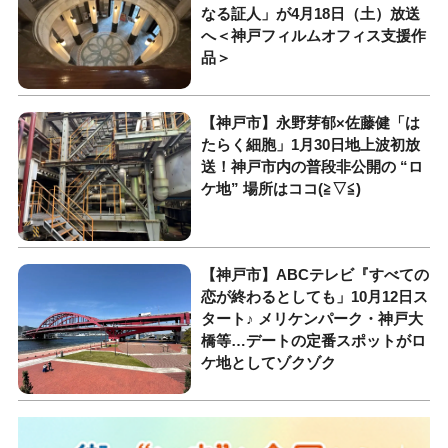
なる証人」が4月18日（土）放送
へ＜神戸フィルムオフィス支援作
品＞
【神戸市】永野芽郁×佐藤健「は
たらく細胞」1月30日地上波初放
送！神戸市内の普段非公開の “ロ
ケ地” 場所はココ(≧▽≦)
【神戸市】ABCテレビ『すべての
恋が終わるとしても」10月12日ス
タート♪ メリケンパーク・神戸大
橋等…デートの定番スポットがロ
ケ地としてゾクゾク