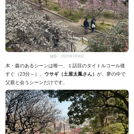
撮影：2025年3月6日
木・森のあるシーンは唯一、１話目のタイトルコール後
すぐ（23分～）。
ウサギ（土屋太鳳さん）
が、夢の中で
父親と会うシーンだけです。