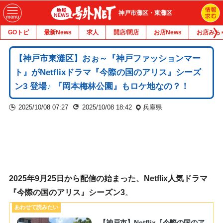
神戸市灘区・東灘区
GOトピ
最新News
求人
開店/閉店
お店News
お店みち
【神戸市東灘区】おぉ～『神戸ファッションマー
ト』がNetflixドラマ『今際の国のアリス』シーズ
ン3 登場♪ 『岡本梅林公園』もロケ地なの？！
2025/10/08 07:27
2025/10/08 18:42
兵庫県
2025年9月25日から配信の始まった、Netflix人気ドラマ
『今際の国のアリス』シーズン3
。
【神戸市】Netflix『今際の国のア