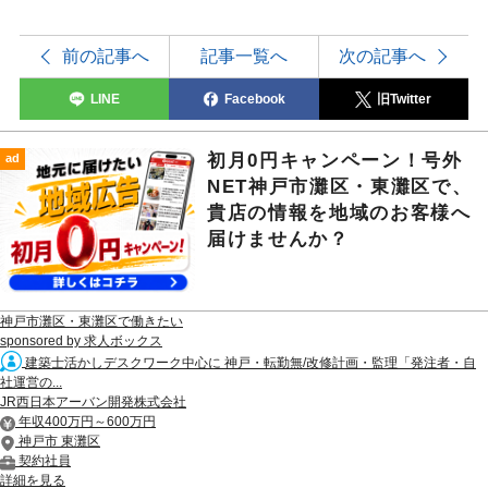
前の記事へ
記事一覧へ
次の記事へ
LINE
Facebook
旧Twitter
初月0円キャンペーン！号外
ad
NET神戸市灘区・東灘区で、
貴店の情報を地域のお客様へ
届けませんか？
神戸市灘区・東灘区で働きたい
sponsored by 求人ボックス
建築士活かしデスクワーク中心に 神戸・転勤無/改修計画・監理「発注者・自
社運営の...
JR西日本アーバン開発株式会社
年収400万円～600万円
神戸市 東灘区
契約社員
詳細を見る