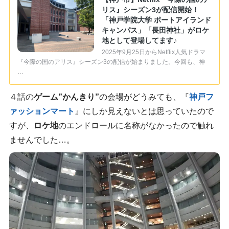
リス』シーズン3が配信開始！
「神戸学院大学 ポートアイランド
キャンパス」「長田神社」がロケ
地として登場してます♪
2025年9月25日からNetflix人気ドラマ
『今際の国のアリス』シーズン3の配信が始まりました。今回も、神
…
４話の
ゲーム”かんきり”
の会場がどうみても、『
神戸フ
ァッションマート
』にしか見えないとは思っていたので
すが、
ロケ地
のエンドロールに名称がなかったので触れ
ませんでした…。