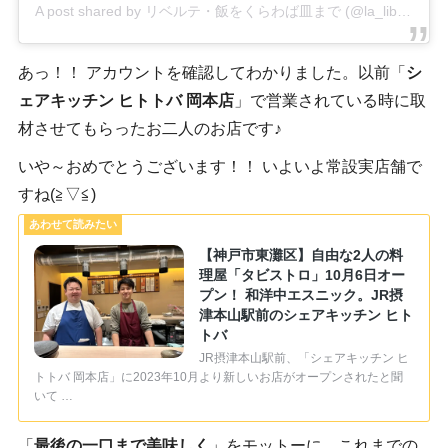
A post shared by リベルテ・飯をくらわば皿まで (@la_liberte_kk)
あっ！！ アカウントを確認してわかりました。以前「
シ
ェアキッチン ヒトトバ 岡本店
」で営業されている時に取
材させてもらったお二人のお店です♪
いや～おめでとうございます！！ いよいよ常設実店舗で
すね(≧▽≦)
【神戸市東灘区】自由な2人の料
理屋「タビストロ」10月6日オー
プン！ 和洋中エスニック。JR摂
津本山駅前のシェアキッチン ヒト
トバ
JR摂津本山駅前、「シェアキッチン ヒ
トトバ 岡本店」に2023年10月より新しいお店がオープンされたと聞
いて …
「
最後の一口まで美味しく
」をモットーに、これまでの