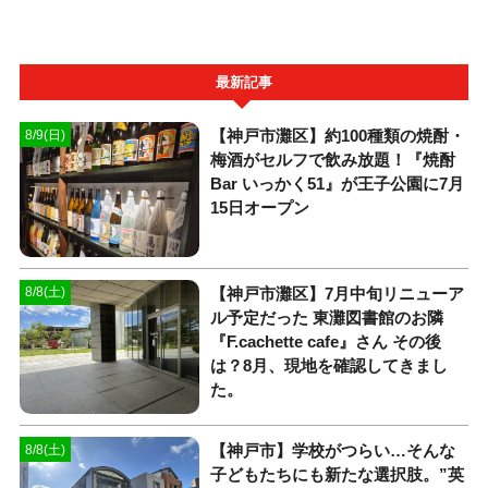
最新記事
【神戸市灘区】約100種類の焼酎・
8/9(日)
梅酒がセルフで飲み放題！『焼酎
Bar いっかく51』が王子公園に7月
15日オープン
【神戸市灘区】7月中旬リニューア
8/8(土)
ル予定だった 東灘図書館のお隣
『F.cachette cafe』さん その後
は？8月、現地を確認してきまし
た。
【神戸市】学校がつらい…そんな
8/8(土)
子どもたちにも新たな選択肢。”英