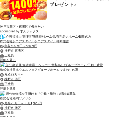
プレゼント♪
神戸市灘区・東灘区で働きたい
sponsored by 求人ボックス
介護福祉士/管理者/施設長/ホーム長/有料老人ホーム/日勤のみ
株式会社シニアスタイルシニアスタイル神戸住吉
年収600万円～680万円
神戸市 東灘区
正社員
詳細を見る
初任者研修/介護職員・ヘルパー/賞与あり/グループホーム/日勤・夜勤
株式会社日本ウエルフェアグループホームひまわりの家
月給22万円～
神戸市 灘区
正社員
詳細を見る
農作物物流を手掛ける「労務・総務」/経験者募集
株式会社福岡ソノリク
月給25万円～35万1,925円
神戸市 灘区
正社員