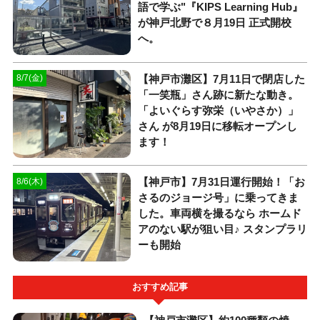
語で学ぶ"『KIPS Learning Hub』
が神戸北野で８月19日 正式開校
へ。
【神戸市灘区】7月11日で閉店した
8/7(金)
「一笑瓶」さん跡に新たな動き。
「よいぐらす弥栄（いやさか）」
さん が8月19日に移転オープンし
ます！
【神戸市】7月31日運行開始！「お
8/6(木)
さるのジョージ号」に乗ってきま
した。車両横を撮るなら ホームド
アのない駅が狙い目♪ スタンプラリ
ーも開始
おすすめ記事