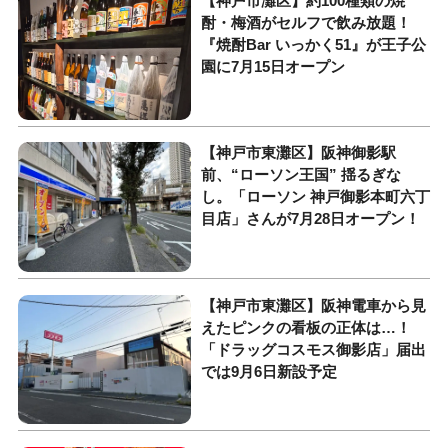
【神戸市灘区】約100種類の焼
酎・梅酒がセルフで飲み放題！
『焼酎Bar いっかく51』が王子公
園に7月15日オープン
【神戸市東灘区】阪神御影駅
前、“ローソン王国” 揺るぎな
し。「ローソン 神戸御影本町六丁
目店」さんが7月28日オープン！
【神戸市東灘区】阪神電車から見
えたピンクの看板の正体は…！
「ドラッグコスモス御影店」届出
では9月6日新設予定