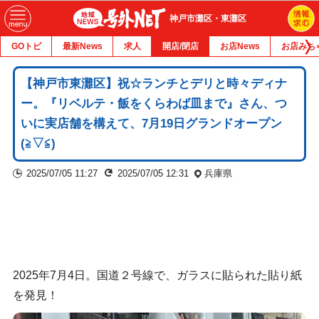
神戸市灘区・東灘区
GOトピ
最新News
求人
開店/閉店
お店News
お店みち
【神戸市東灘区】祝☆ランチとデリと時々ディナ
ー。『リベルテ・飯をくらわば皿まで』さん、つ
いに実店舗を構えて、7月19日グランドオープン
(≧▽≦)
2025/07/05 11:27
2025/07/05 12:31
兵庫県
2025年7月4日。国道２号線で、ガラスに貼られた貼り紙
を発見！