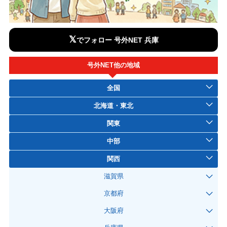
𝕏
でフォロー 号外NET 兵庫
号外NET他の地域
全国
北海道・東北
関東
中部
関西
滋賀県
京都府
大阪府