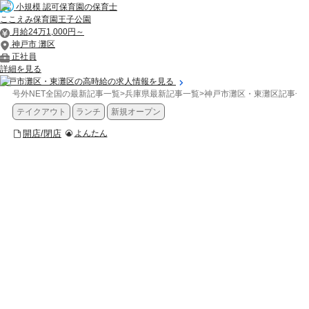
小規模 認可保育園の保育士
ここえみ保育園王子公園
月給24万1,000円～
神戸市 灘区
正社員
詳細を見る
神戸市灘区・東灘区の高時給の求人情報を見る
号外NET全国の最新記事一覧
>
兵庫県最新記事一覧
>
神戸市灘区・東灘区記事一
テイクアウト
ランチ
新規オープン
開店/閉店
よんたん