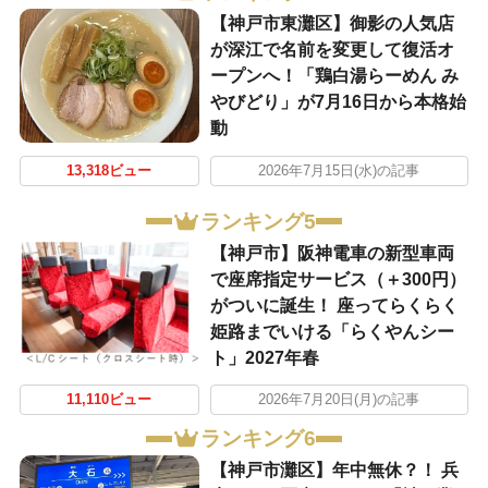
【神戸市東灘区】御影の人気店
が深江で名前を変更して復活オ
ープンへ！「鶏白湯らーめん み
やびどり」が7月16日から本格始
動
13,318ビュー
2026年7月15日(水)の記事
ランキング5
【神戸市】阪神電車の新型車両
で座席指定サービス（＋300円）
がついに誕生！ 座ってらくらく
姫路までいける「らくやんシー
ト」2027年春
11,110ビュー
2026年7月20日(月)の記事
ランキング6
【神戸市灘区】年中無休？！ 兵