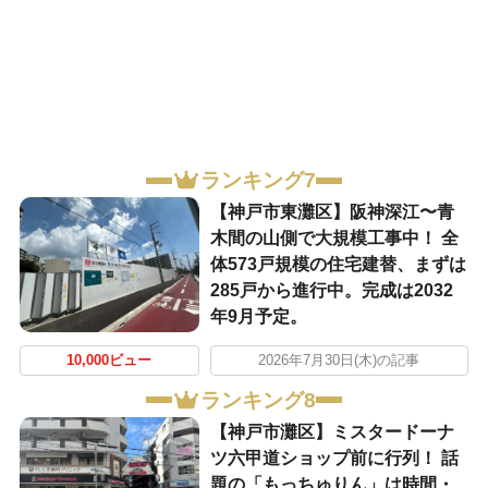
ランキング7
【神戸市東灘区】阪神深江〜青
木間の山側で大規模工事中！ 全
体573戸規模の住宅建替、まずは
285戸から進行中。完成は2032
年9月予定。
10,000ビュー
2026年7月30日(木)の記事
ランキング8
【神戸市灘区】ミスタードーナ
ツ六甲道ショップ前に行列！ 話
題の「もっちゅりん」は時間・