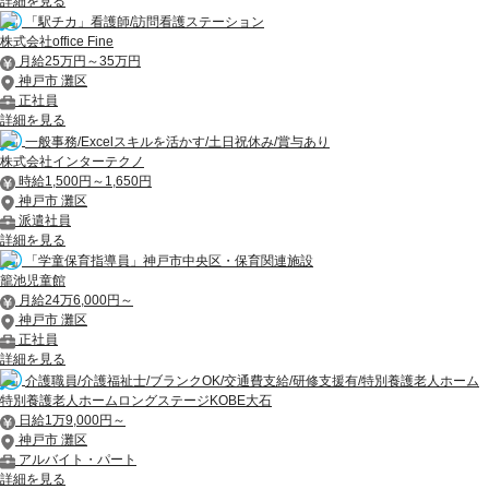
詳細を見る
「駅チカ」看護師/訪問看護ステーション
株式会社office Fine
月給25万円～35万円
神戸市 灘区
正社員
詳細を見る
一般事務/Excelスキルを活かす/土日祝休み/賞与あり
株式会社インターテクノ
時給1,500円～1,650円
神戸市 灘区
派遣社員
詳細を見る
「学童保育指導員」神戸市中央区・保育関連施設
籠池児童館
月給24万6,000円～
神戸市 灘区
正社員
詳細を見る
介護職員/介護福祉士/ブランクOK/交通費支給/研修支援有/特別養護老人ホーム
特別養護老人ホームロングステージKOBE大石
日給1万9,000円～
神戸市 灘区
アルバイト・パート
詳細を見る