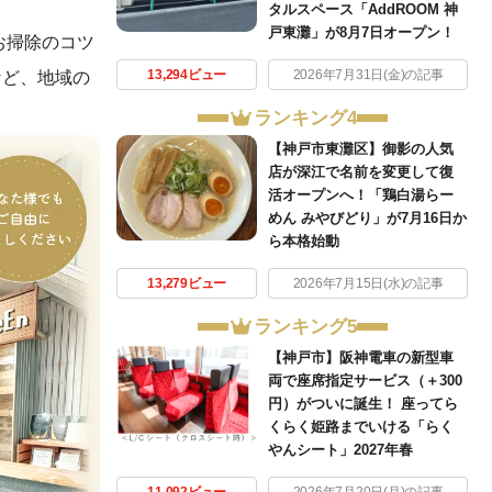
タルスペース「AddROOM 神
戸東灘」が8月7日オープン！
お掃除のコツ
など、地域の
13,294ビュー
2026年7月31日(金)の記事
ランキング4
【神戸市東灘区】御影の人気
店が深江で名前を変更して復
活オープンへ！「鶏白湯らー
めん みやびどり」が7月16日か
ら本格始動
13,279ビュー
2026年7月15日(水)の記事
ランキング5
【神戸市】阪神電車の新型車
両で座席指定サービス（＋300
円）がついに誕生！ 座ってら
くらく姫路までいける「らく
やんシート」2027年春
11,092ビュー
2026年7月20日(月)の記事