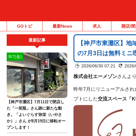
GOトピ
最新News
求人
開店/閉
最新記事
【神戸市東灘区】地域
の7月3日は無料ミニ
8/7(金)
2026/06/30 07:21
2026/
株式会社エーメゾン
さんよ
昨年7月にリニューアルされ
プトにした
交流スペース「K
【神戸市灘区】7月11日で閉店し
た「一笑瓶」さん跡に新たな動
き。「よいぐらす弥栄（いやさ
か）」さん が8月19日に移転オー
プンします！