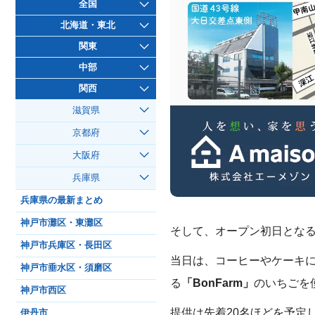
全国
北海道・東北
関東
中部
関西
滋賀県
京都府
大阪府
兵庫県
兵庫県の最新まとめ
神戸市灘区・東灘区
そして、オープン初日とな
神戸市兵庫区・長田区
当日は、コーヒーやケーキに
神戸市垂水区・須磨区
る
「BonFarm」
のいちごを
神戸市西区
提供は先着20名ほどを予定
伊丹市