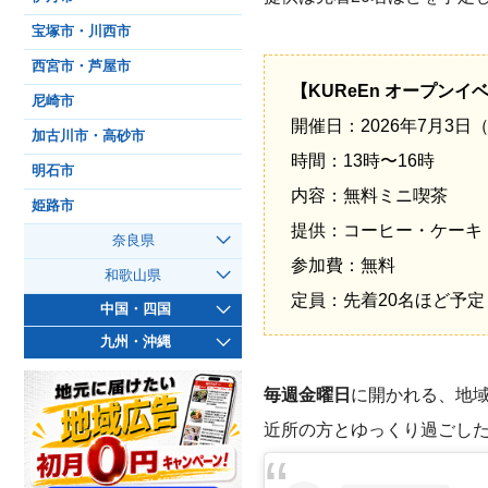
宝塚市・川西市
西宮市・芦屋市
【KUReEn オープンイ
尼崎市
開催日：2026年7月3日
加古川市・高砂市
時間：13時〜16時
明石市
内容：無料ミニ喫茶
姫路市
提供：コーヒー・ケーキ・
奈良県
参加費：無料
和歌山県
定員：先着20名ほど予
中国・四国
九州・沖縄
毎週金曜日
に開かれる、地
近所の方とゆっくり過ごした