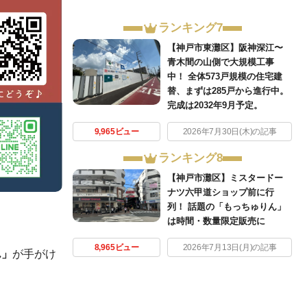
ランキング7
【神戸市東灘区】阪神深江〜
青木間の山側で大規模工事
中！ 全体573戸規模の住宅建
替、まずは285戸から進行中。
完成は2032年9月予定。
9,965ビュー
2026年7月30日(木)の記事
ランキング8
【神戸市灘区】ミスタードー
ナツ六甲道ショップ前に行
列！ 話題の「もっちゅりん」
は時間・数量限定販売に
8,965ビュー
2026年7月13日(月)の記事
ん」
が手がけ