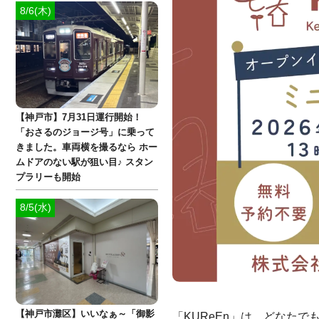
8/6(木)
【神戸市】7月31日運行開始！
「おさるのジョージ号」に乗って
きました。車両横を撮るなら ホー
ムドアのない駅が狙い目♪ スタン
プラリーも開始
8/5(水)
【神戸市灘区】いいなぁ～「御影
「KUReEn」は、どなた