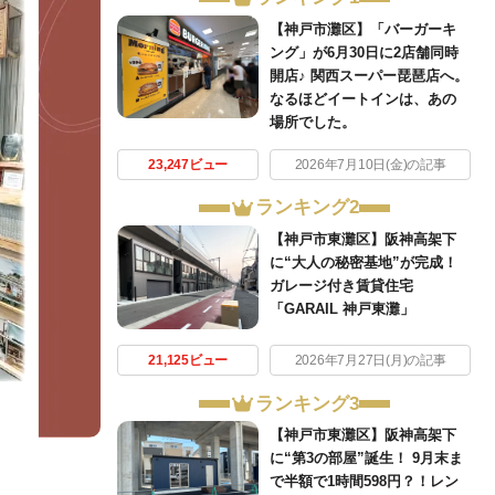
【神戸市灘区】「バーガーキ
ング」が6月30日に2店舗同時
開店♪ 関西スーパー琵琶店へ。
なるほどイートインは、あの
場所でした。
23,247ビュー
2026年7月10日(金)の記事
ランキング2
【神戸市東灘区】阪神高架下
に“大人の秘密基地”が完成！
ガレージ付き賃貸住宅
「GARAIL 神戸東灘」
21,125ビュー
2026年7月27日(月)の記事
ランキング3
【神戸市東灘区】阪神高架下
に“第3の部屋”誕生！ 9月末ま
で半額で1時間598円？！レン