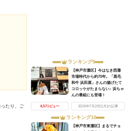
ランキング9
【神戸市灘区】今はなき西灘
市場時代から約70年。「黒毛
和牛 浜田屋」さんの揚げたて
コロッケがたまらない♪ 浜ちゃ
んの番組にも登場！
知ったり、ご
6,571ビュー
2026年7月20日(月)の記事
ランキング10
【神戸市東灘区】まるでチョ