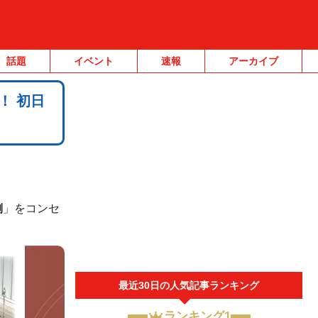
話題
イベント
速報
アーカイブ
！ 初日
。
側
」をコンセ
最近30日の人気記事ランキング
ランキング1