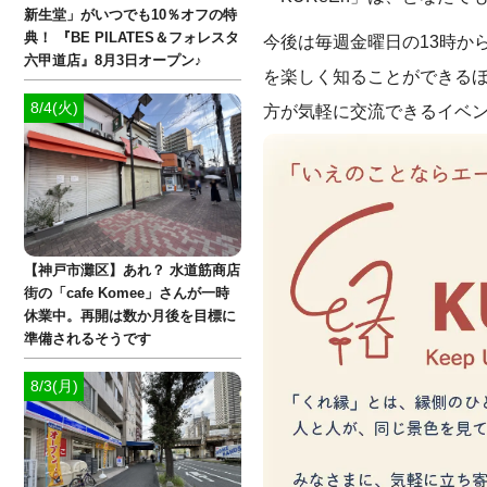
新生堂」がいつでも10％オフの特
典！ 『BE PILATES＆フォレスタ
今後は毎週金曜日の13時か
六甲道店』8月3日オープン♪
を楽しく知ることができる
8/4(火)
方が気軽に交流できるイベ
【神戸市灘区】あれ？ 水道筋商店
街の「cafe Komee」さんが一時
休業中。再開は数か月後を目標に
準備されるそうです
8/3(月)