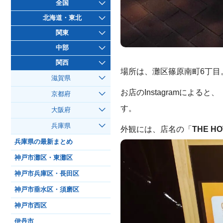
全国
北海道・東北
関東
中部
関西
場所は、灘区篠原南町6丁目
滋賀県
お店のInstagramによると、
京都府
す。
大阪府
兵庫県
外観には、店名の「
THE H
兵庫県の最新まとめ
神戸市灘区・東灘区
神戸市兵庫区・長田区
神戸市垂水区・須磨区
神戸市西区
伊丹市