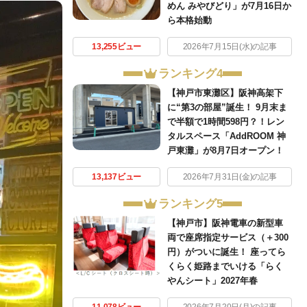
めん みやびどり」が7月16日か
ら本格始動
13,255ビュー
2026年7月15日(水)の記事
ランキング4
【神戸市東灘区】阪神高架下
に“第3の部屋”誕生！ 9月末ま
で半額で1時間598円？！レン
タルスペース「AddROOM 神
戸東灘」が8月7日オープン！
13,137ビュー
2026年7月31日(金)の記事
ランキング5
【神戸市】阪神電車の新型車
両で座席指定サービス（＋300
円）がついに誕生！ 座ってら
くらく姫路までいける「らく
やんシート」2027年春
11,078ビュー
2026年7月20日(月)の記事