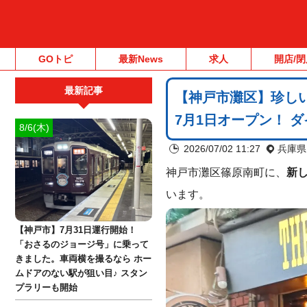
GOトピ
最新News
求人
開店/閉
最新記事
【神戸市灘区】珍しいホ
7月1日オープン！ 
8/6(木)
2026/07/02 11:27
兵庫県
神戸市灘区篠原南町に、
新
います。
【神戸市】7月31日運行開始！
「おさるのジョージ号」に乗って
きました。車両横を撮るなら ホー
ムドアのない駅が狙い目♪ スタン
プラリーも開始