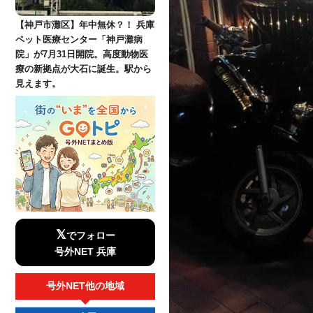
【神戸市灘区】年中無休？！ 兵庫
ペット医療センター「神戸灘病
院」が7月31日開院。高度動物医
療の新拠点が大石に誕生。駅から
見えます。
𝕏
でフォロー
号外NET 兵庫
号外NET他の地域