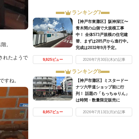
ランキング7
【神戸市東灘区】阪神深江〜
青木間の山側で大規模工事
中！ 全体573戸規模の住宅建
替、まずは285戸から進行中。
1階。
完成は2032年9月予定。
ンされたようで
9,925ビュー
2026年7月30日(木)の記事
ランキング8
ですね。
【神戸市灘区】ミスタードー
ナツ六甲道ショップ前に行
列！ 話題の「もっちゅりん」
は時間・数量限定販売に
8,957ビュー
2026年7月13日(月)の記事