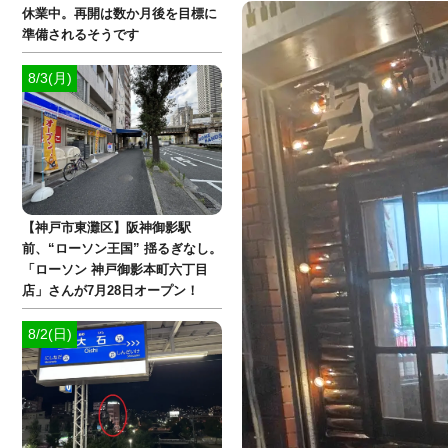
休業中。再開は数か月後を目標に
準備されるそうです
8/3(月)
【神戸市東灘区】阪神御影駅
前、“ローソン王国” 揺るぎなし。
「ローソン 神戸御影本町六丁目
店」さんが7月28日オープン！
8/2(日)