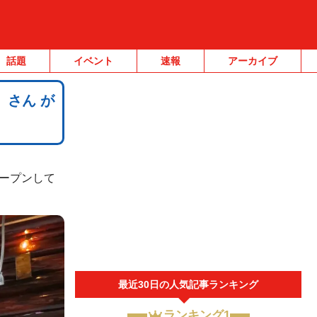
話題
イベント
速報
アーカイブ
」さん が
ープンして
最近30日の人気記事ランキング
ランキング1