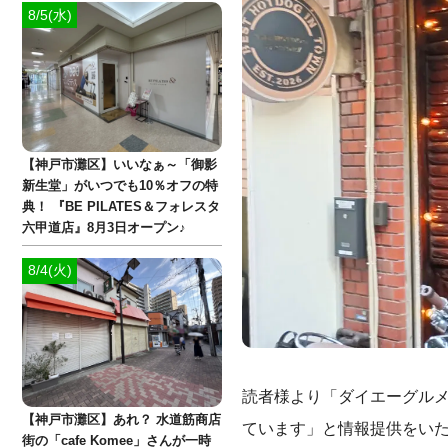
8/5(水)
【神戸市灘区】いいなぁ～「御影
新生堂」がいつでも10％オフの特
典！ 『BE PILATES＆フォレスタ
六甲道店』8月3日オープン♪
8/4(火)
読者様より「ダイエーグル
【神戸市灘区】あれ？ 水道筋商店
ています」と情報提供をい
街の「cafe Komee」さんが一時