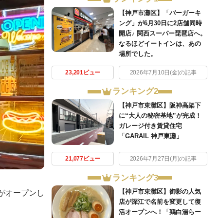
【神戸市灘区】「バーガーキ
ング」が6月30日に2店舗同時
開店♪ 関西スーパー琵琶店へ。
なるほどイートインは、あの
場所でした。
23,201ビュー
2026年7月10日(金)の記事
ランキング2
【神戸市東灘区】阪神高架下
に“大人の秘密基地”が完成！
ガレージ付き賃貸住宅
「GARAIL 神戸東灘」
21,077ビュー
2026年7月27日(月)の記事
ランキング3
【神戸市東灘区】御影の人気
がオープンし
店が深江で名前を変更して復
活オープンへ！「鶏白湯らー