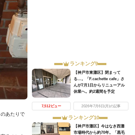
ランキング9
【神戸市東灘区】閉まって
る…。「F.cachette cafe」さ
んが7月1日からリニューアル
休業へ。約2週間を予定
7,512ビュー
2026年7月6日(月)の記事
このあたりで
ランキング10
【神戸市灘区】今はなき西灘
市場時代から約70年。「黒毛