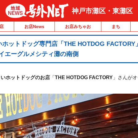
神戸市灘区・東灘区
店
お店News
お店みちゃお
まち
ットドッグ専門店「THE HOTDOG FACTORY
ダイエーグルメシティ灘の南側
しいホットドッグのお店
「
THE HOTDOG FACTORY
」さんがオ