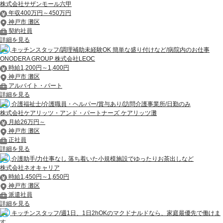
株式会社サザンモール六甲
年収400万円～450万円
神戸市 灘区
契約社員
詳細を見る
キッチンスタッフ/調理補助未経験OK 簡単な盛り付けなど/病院内のお仕事
ONODERA GROUP 株式会社LEOC
時給1,200円～1,400円
神戸市 灘区
アルバイト・パート
詳細を見る
介護福祉士/介護職員・ヘルパー/賞与あり/訪問介護事業所/日勤のみ
株式会社ケアリッツ・アンド・パートナーズ ケアリッツ灘
月給26万円～
神戸市 灘区
正社員
詳細を見る
介護助手/力仕事なし 落ち着いた小規模施設でゆったりお茶出しなど
株式会社ネオキャリア
時給1,450円～1,650円
神戸市 灘区
派遣社員
詳細を見る
キッチンスタッフ/週1日、1日2hOKのマクドナルドなら、家庭最優先で働けま
す