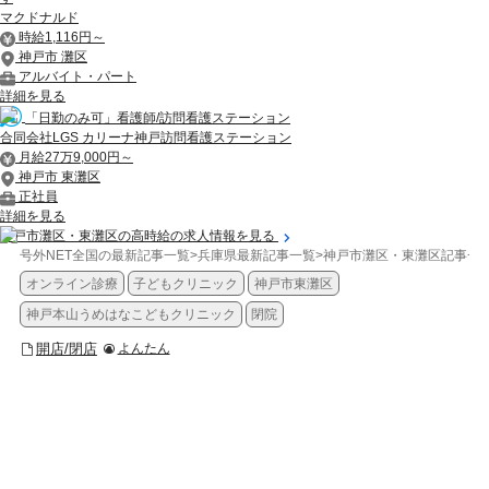
マクドナルド
時給1,116円～
神戸市 灘区
アルバイト・パート
詳細を見る
「日勤のみ可」看護師/訪問看護ステーション
合同会社LGS カリーナ神戸訪問看護ステーション
月給27万9,000円～
神戸市 東灘区
正社員
詳細を見る
神戸市灘区・東灘区の高時給の求人情報を見る
号外NET全国の最新記事一覧
>
兵庫県最新記事一覧
>
神戸市灘区・東灘区記事一
オンライン診療
子どもクリニック
神戸市東灘区
神戸本山うめはなこどもクリニック
閉院
開店/閉店
よんたん