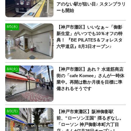
アのない駅が狙い目♪ スタンプラリ
ーも開始
【神戸市灘区】いいなぁ～「御影
8/5(水)
新生堂」がいつでも10％オフの特
典！ 『BE PILATES＆フォレスタ
六甲道店』8月3日オープン♪
【神戸市灘区】あれ？ 水道筋商店
8/4(火)
街の「cafe Komee」さんが一時休
業中。再開は数か月後を目標に準
備されるそうです
【神戸市東灘区】阪神御影駅
8/3(月)
前、“ローソン王国” 揺るぎなし。
「ローソン 神戸御影本町六丁目
店」さんが7月28日オープン！