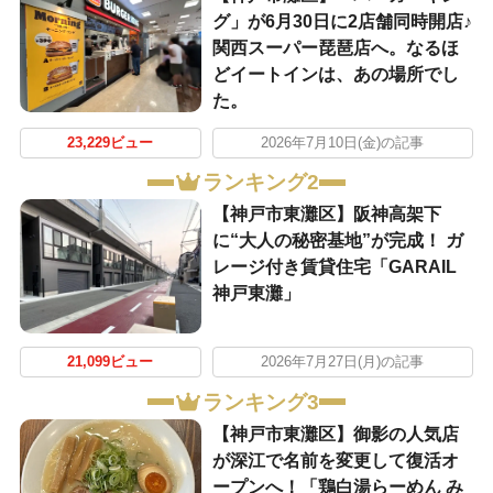
グ」が6月30日に2店舗同時開店♪
関西スーパー琵琶店へ。なるほ
どイートインは、あの場所でし
た。
23,229ビュー
2026年7月10日(金)の記事
ランキング2
【神戸市東灘区】阪神高架下
に“大人の秘密基地”が完成！ ガ
レージ付き賃貸住宅「GARAIL
神戸東灘」
21,099ビュー
2026年7月27日(月)の記事
ランキング3
【神戸市東灘区】御影の人気店
が深江で名前を変更して復活オ
ープンへ！「鶏白湯らーめん み