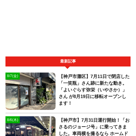
最新記事
【神戸市灘区】7月11日で閉店した
8/7(金)
「一笑瓶」さん跡に新たな動き。
「よいぐらす弥栄（いやさか）」
さん が8月19日に移転オープンし
ます！
【神戸市】7月31日運行開始！「お
8/6(木)
さるのジョージ号」に乗ってきま
した。車両横を撮るなら ホームド