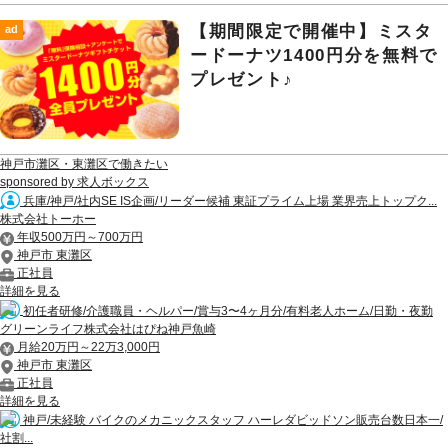
【期間限定で開催中】ミスタ
ad
ードーナツ1400円分を無料で
プレゼント♪
神戸市灘区・東灘区で働きたい
sponsored by 求人ボックス
兵庫/神戸/社内SE IS企画/リーダー候補 東証プライム上場 業界売上トップク...
株式会社トーホー
年収500万円～700万円
神戸市 東灘区
正社員
詳細を見る
初任者研修/介護職員・ヘルパー/賞与3〜4ヶ月分/有料老人ホーム/日勤・夜勤
グリーンライフ株式会社はぴね神戸魚崎
月給20万円～22万3,000円
神戸市 東灘区
正社員
詳細を見る
神戸/未経験 バイクのメカニックスタッフ ハーレダビッドソン販売台数日本一/
社割...