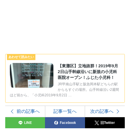
【東灘区】立地抜群！2019年9月
2日山手幹線沿いに新規の小児科
医院オープン！ふじた小児科！
JR甲南山手駅と阪急岡本駅どちらの駅
からもすぐの場所。山手幹線沿い2週間
ほど前から、「小児科2019年9月2日 …
前の記事へ
記事一覧へ
次の記事へ
LINE
Facebook
旧Twitter