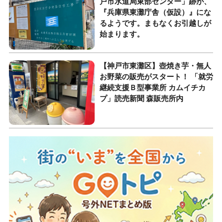
戸市水道局東部センター」跡が、
『兵庫県東灘庁舎（仮設）』にな
るようです。まもなくお引越しが
始まります。
【神戸市東灘区】壺焼き芋・無人
お野菜の販売がスタート！ 「就労
継続支援Ｂ型事業所 カムイチカ
プ」読売新聞 森販売所内