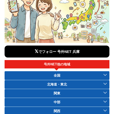
𝕏
でフォロー 号外NET 兵庫
号外NET他の地域
全国
北海道・東北
関東
中部
関西