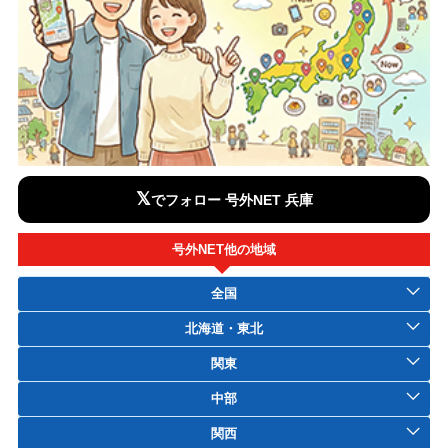
𝕏
でフォロー 号外NET 兵庫
号外NET他の地域
全国
北海道・東北
関東
中部
関西