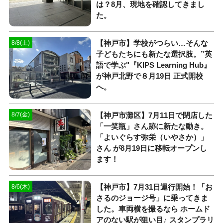
は？8月、現地を確認してきまし
た。
【神戸市】学校がつらい…そんな
8/8(土)
子どもたちにも新たな選択肢。”英
語で学ぶ"『KIPS Learning Hub』
が神戸北野で８月19日 正式開校
へ。
【神戸市灘区】7月11日で閉店した
8/7(金)
「一笑瓶」さん跡に新たな動き。
「よいぐらす弥栄（いやさか）」
さん が8月19日に移転オープンし
ます！
【神戸市】7月31日運行開始！「お
8/6(木)
さるのジョージ号」に乗ってきま
した。車両横を撮るなら ホームド
アのない駅が狙い目♪ スタンプラリ