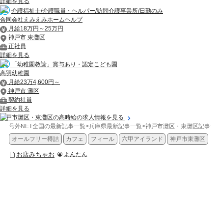
詳細を見る
介護福祉士/介護職員・ヘルパー/訪問介護事業所/日勤のみ
合同会社えみえみホームヘルプ
月給18万円～25万円
神戸市 東灘区
正社員
詳細を見る
「幼稚園教諭」賞与あり・認定こども園
高羽幼稚園
月給23万4,600円～
神戸市 灘区
契約社員
詳細を見る
神戸市灘区・東灘区の高時給の求人情報を見る
号外NET全国の最新記事一覧
>
兵庫県最新記事一覧
>
神戸市灘区・東灘区記事一
オールフリー樽詰
カフェ
フィール
六甲アイランド
神戸市東灘区
お店みちゃお
よんたん