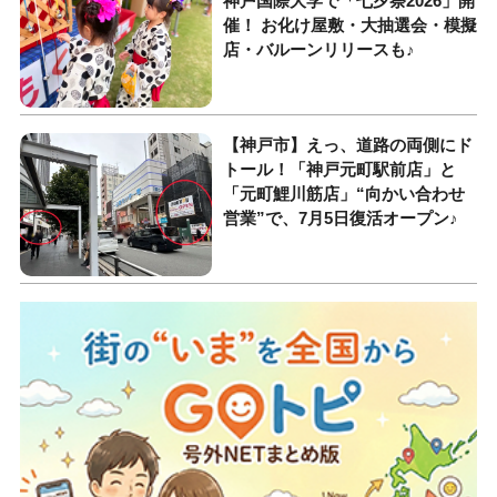
神戸国際大学で「七夕祭2026」開
催！ お化け屋敷・大抽選会・模擬
店・バルーンリリースも♪
【神戸市】えっ、道路の両側にド
トール！「神戸元町駅前店」と
「元町鯉川筋店」“向かい合わせ
営業”で、7月5日復活オープン♪