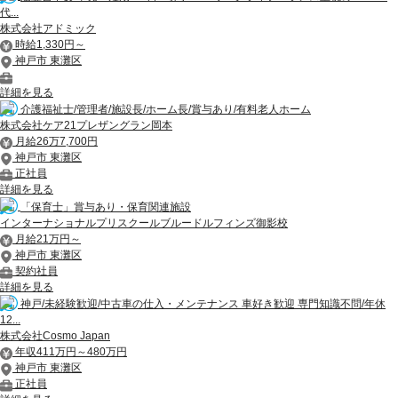
代...
株式会社アドミック
時給1,330円～
神戸市 東灘区
詳細を見る
介護福祉士/管理者/施設長/ホーム長/賞与あり/有料老人ホーム
株式会社ケア21プレザングラン岡本
月給26万7,700円
神戸市 東灘区
正社員
詳細を見る
「保育士」賞与あり・保育関連施設
インターナショナルプリスクールブルードルフィンズ御影校
月給21万円～
神戸市 東灘区
契約社員
詳細を見る
神戸/未経験歓迎/中古車の仕入・メンテナンス 車好き歓迎 専門知識不問/年休
12...
株式会社Cosmo Japan
年収411万円～480万円
神戸市 東灘区
正社員