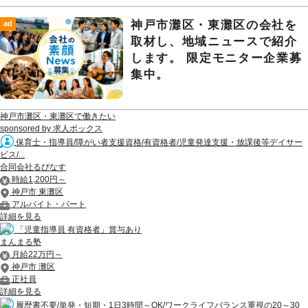
神戸市灘区・東灘区の会社を
ad
取材し、地域ニュースで紹介
します。 限定モニター企業募
集中。
神戸市灘区・東灘区で働きたい
sponsored by 求人ボックス
保育士・指導員/障がい者支援資格/有資格者/児童発達支援・放課後等デイサー
ビス/...
合同会社るぴなす
時給1,200円～
神戸市 東灘区
アルバイト・パート
詳細を見る
「児童指導員 有資格者」賞与あり
まんまる塾
月給22万円～
神戸市 灘区
正社員
詳細を見る
履歴書不要/単発・短期・1日3時間～OK/ワークライフバランス重視の20～30