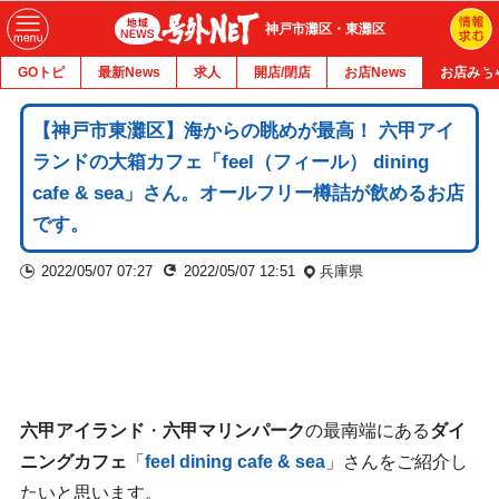
神戸市灘区・東灘区
GOトピ
最新News
求人
開店/閉店
お店News
お店みち
【神戸市東灘区】海からの眺めが最高！ 六甲アイ
ランドの大箱カフェ「feel（フィール） dining
cafe & sea」さん。オールフリー樽詰が飲めるお店
です。
2022/05/07 07:27
2022/05/07 12:51
兵庫県
六甲アイランド
・
六甲マリンパーク
の最南端にある
ダイ
ニングカフェ
「
feel dining cafe & sea
」さんをご紹介し
たいと思います。