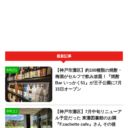
最新記事
【神戸市灘区】約100種類の焼酎・
8/9(日)
梅酒がセルフで飲み放題！『焼酎
Bar いっかく51』が王子公園に7月
15日オープン
【神戸市灘区】7月中旬リニューア
8/8(土)
ル予定だった 東灘図書館のお隣
『F.cachette cafe』さん その後