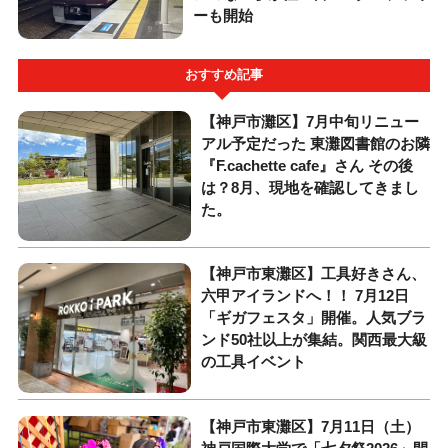
ーも開始
おすすめ記事
【神戸市灘区】7月中旬リニュー
アル予定だった 東灘図書館のお隣
『F.cachette cafe』さん その後
は？8月、現地を確認してきまし
た。
【神戸市東灘区】工具好きさん、
六甲アイランドへ！！ 7月12日
「ギガフェスタ」開催。人気ブラ
ンド50社以上が集結。関西最大級
の工具イベント
【神戸市東灘区】7月11日（土）