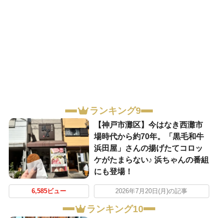
ランキング9
【神戸市灘区】今はなき西灘市
場時代から約70年。「黒毛和牛
浜田屋」さんの揚げたてコロッ
ケがたまらない♪ 浜ちゃんの番組
にも登場！
6,585ビュー
2026年7月20日(月)の記事
ランキング10