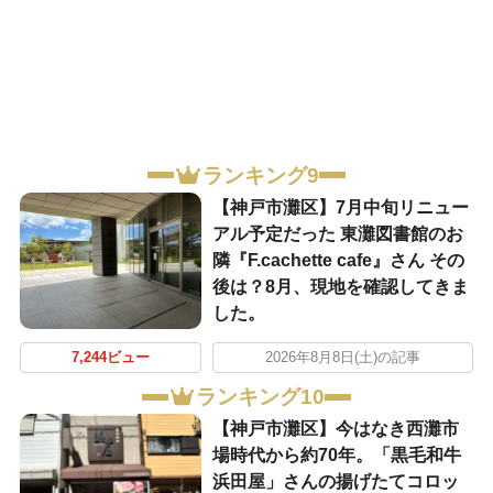
ランキング9
【神戸市灘区】7月中旬リニュー
アル予定だった 東灘図書館のお
隣『F.cachette cafe』さん その
後は？8月、現地を確認してきま
した。
7,244ビュー
2026年8月8日(土)の記事
ランキング10
【神戸市灘区】今はなき西灘市
場時代から約70年。「黒毛和牛
浜田屋」さんの揚げたてコロッ