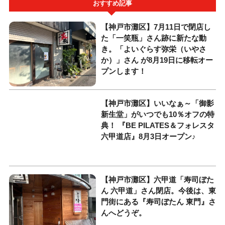
おすすめ記事
【神戸市灘区】7月11日で閉店し
た「一笑瓶」さん跡に新たな動
き。「よいぐらす弥栄（いやさ
か）」さん が8月19日に移転オー
プンします！
【神戸市灘区】いいなぁ～「御影
新生堂」がいつでも10％オフの特
典！ 『BE PILATES＆フォレスタ
六甲道店』8月3日オープン♪
【神戸市灘区】六甲道「寿司ぼた
ん 六甲道」さん閉店。今後は、東
門街にある『寿司ぼたん 東門』さ
んへどうぞ。