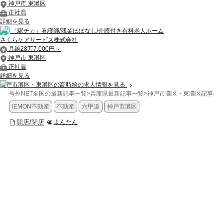
神戸市 東灘区
正社員
詳細を見る
「駅チカ」看護師/残業ほぼなし/介護付き有料老人ホーム
さくらケアサービス株式会社
月給28万7,000円～
神戸市 東灘区
正社員
詳細を見る
神戸市灘区・東灘区の高時給の求人情報を見る
号外NET全国の最新記事一覧
>
兵庫県最新記事一覧
>
神戸市灘区・東灘区記事一
IEMON不動産
不動産
六甲道
神戸市灘区
開店/閉店
よんたん