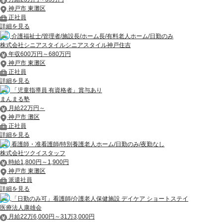
神戸市 東灘区
正社員
詳細を見る
介護福祉士/管理者/施設長/ホーム長/有料老人ホーム/日勤のみ
株式会社シニアスタイルシニアスタイル神戸住吉
年収600万円～680万円
神戸市 東灘区
正社員
詳細を見る
「児童指導員 有資格者」賞与あり
まんまる塾
月給22万円～
神戸市 灘区
正社員
詳細を見る
看護師・准看護師/特別養護老人ホーム/日勤のみ/夜勤なし
株式会社ツクイスタッフ
時給1,800円～1,900円
神戸市 東灘区
派遣社員
詳細を見る
「日勤のみ可」看護師/介護老人保健施設 デイケア ショートステイ
医療法人康雄会
月給22万6,000円～31万3,000円