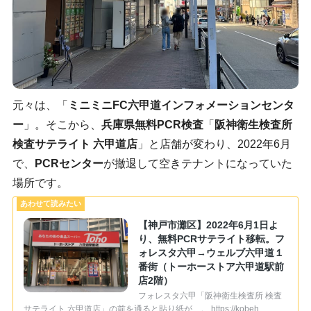
元々は、「
ミニミニFC六甲道インフォメーションセンタ
ー
」。そこから、
兵庫県無料PCR検査
「
阪神衛⽣検査所
検査サテライト 六甲道店
」と店舗が変わり、2022年6月
で、
PCRセンター
が撤退して空きテナントになっていた
場所です。
【神戸市灘区】2022年6月1日よ
り、無料PCRサテライト移転。フ
ォレスタ六甲→ウェルブ六甲道１
番街（トーホーストア六甲道駅前
店2階）
フォレスタ六甲「阪神衛生検査所 検査
サテライト 六甲道店」の前を通ると貼り紙が…。 https://kobeh …