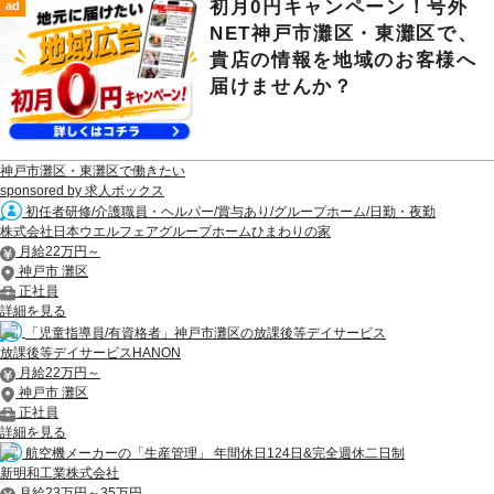
初月0円キャンペーン！号外
ad
NET神戸市灘区・東灘区で、
貴店の情報を地域のお客様へ
届けませんか？
神戸市灘区・東灘区で働きたい
sponsored by 求人ボックス
初任者研修/介護職員・ヘルパー/賞与あり/グループホーム/日勤・夜勤
株式会社日本ウエルフェアグループホームひまわりの家
月給22万円～
神戸市 灘区
正社員
詳細を見る
「児童指導員/有資格者」神戸市灘区の放課後等デイサービス
放課後等デイサービスHANON
月給22万円～
神戸市 灘区
正社員
詳細を見る
航空機メーカーの「生産管理」 年間休日124日&完全週休二日制
新明和工業株式会社
月給23万円～35万円