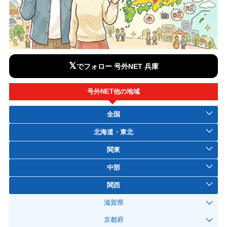
𝕏
でフォロー 号外NET 兵庫
号外NET他の地域
全国
北海道・東北
関東
中部
関西
滋賀県
京都府