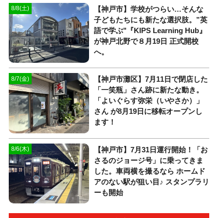
【神戸市】学校がつらい…そんな
8/8(土)
子どもたちにも新たな選択肢。”英
語で学ぶ"『KIPS Learning Hub』
が神戸北野で８月19日 正式開校
へ。
【神戸市灘区】7月11日で閉店した
8/7(金)
「一笑瓶」さん跡に新たな動き。
「よいぐらす弥栄（いやさか）」
さん が8月19日に移転オープンし
ます！
【神戸市】7月31日運行開始！「お
8/6(木)
さるのジョージ号」に乗ってきま
した。車両横を撮るなら ホームド
アのない駅が狙い目♪ スタンプラリ
ーも開始