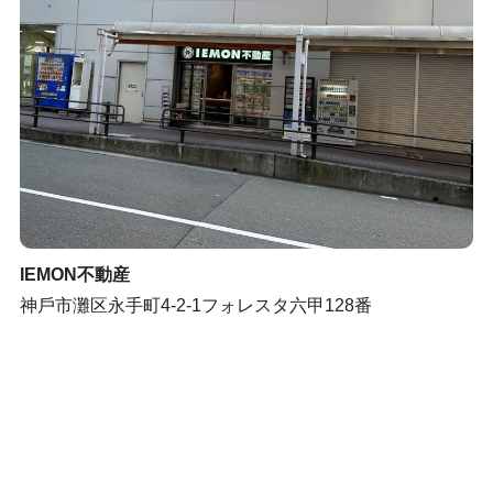
IEMON不動産
神⼾市灘区永⼿町4-2-1フォレスタ六甲128番