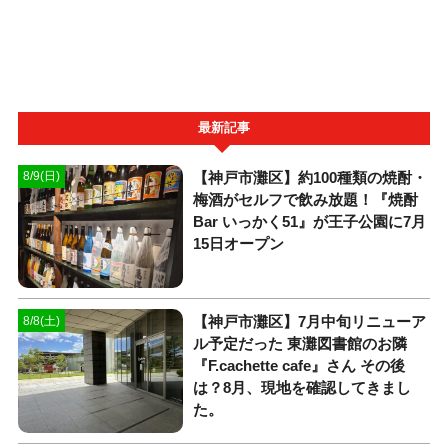
最新記事
【神戸市灘区】約100種類の焼酎・
8/9(日)
梅酒がセルフで飲み放題！『焼酎
Bar いっかく51』が王子公園に7月
15日オープン
【神戸市灘区】7月中旬リニューア
8/8(土)
ル予定だった 東灘図書館のお隣
『F.cachette cafe』さん その後
は？8月、現地を確認してきまし
た。