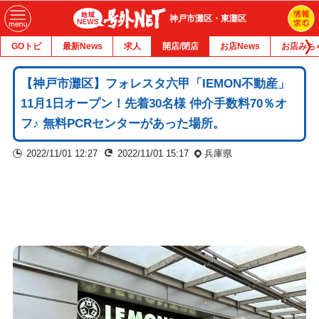
神戸市灘区・東灘区
GOトピ
最新News
求人
開店/閉店
お店News
お店みち
【神戸市灘区】フォレスタ六甲「IEMON不動産」
11月1日オープン！先着30名様 仲介手数料70％オ
フ♪ 無料PCRセンターがあった場所。
2022/11/01 12:27
2022/11/01 15:17
兵庫県