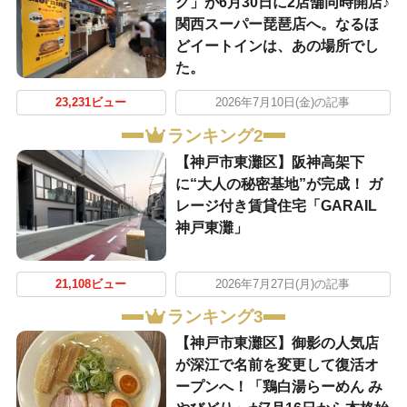
グ」が6月30日に2店舗同時開店♪
関西スーパー琵琶店へ。なるほ
どイートインは、あの場所でし
た。
23,231ビュー
2026年7月10日(金)の記事
ランキング2
【神戸市東灘区】阪神高架下
に“大人の秘密基地”が完成！ ガ
レージ付き賃貸住宅「GARAIL
神戸東灘」
21,108ビュー
2026年7月27日(月)の記事
ランキング3
【神戸市東灘区】御影の人気店
が深江で名前を変更して復活オ
ープンへ！「鶏白湯らーめん み