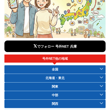
𝕏
でフォロー 号外NET 兵庫
号外NET他の地域
全国
北海道・東北
関東
中部
関西