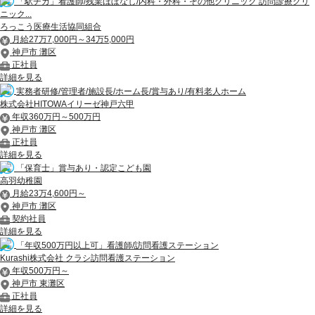
「駅チカ」看護師/残業ほぼなし/内科・外科・その他クリニック 訪問診療クリ
ニック...
ろっこう医療生活協同組合
月給27万7,000円～34万5,000円
神戸市 灘区
正社員
詳細を見る
実務者研修/管理者/施設長/ホーム長/賞与あり/有料老人ホーム
株式会社HITOWAイリーゼ神戸六甲
年収360万円～500万円
神戸市 灘区
正社員
詳細を見る
「保育士」賞与あり・認定こども園
高羽幼稚園
月給23万4,600円～
神戸市 灘区
契約社員
詳細を見る
「年収500万円以上可」看護師/訪問看護ステーション
Kurashi株式会社 クラシ訪問看護ステーション
年収500万円～
神戸市 東灘区
正社員
詳細を見る