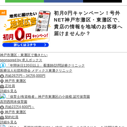
初月0円キャンペーン！号外
ad
NET神戸市灘区・東灘区で、
貴店の情報を地域のお客様へ
届けませんか？
神戸市灘区・東灘区で働きたい
sponsored by 求人ボックス
「年間休日120日以上」看護師/訪問診療クリニック
医療法人社団和啓会 メディクス東灘クリニック
月給26万円～34万6,000円
神戸市 東灘区
正社員
詳細を見る
「保育士/有資格者」神戸市東灘区の小規模 認可保育園
高羽西岡本保育園
月給23万4,600円～
神戸市 東灘区
契約社員
詳細を見る