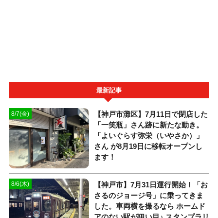
最新記事
【神戸市灘区】7月11日で閉店した
8/7(金)
「一笑瓶」さん跡に新たな動き。
「よいぐらす弥栄（いやさか）」
さん が8月19日に移転オープンし
ます！
【神戸市】7月31日運行開始！「お
8/6(木)
さるのジョージ号」に乗ってきま
した。車両横を撮るなら ホームド
アのない駅が狙い目♪ スタンプラリ