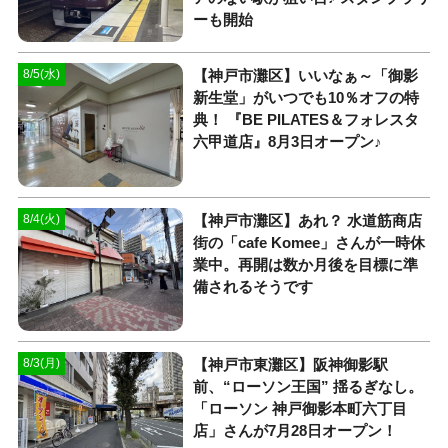
ーも開始
【神戸市灘区】いいなぁ～「御影
8/5(水)
新生堂」がいつでも10％オフの特
典！ 『BE PILATES＆フォレスタ
六甲道店』8月3日オープン♪
【神戸市灘区】あれ？ 水道筋商店
8/4(火)
街の「cafe Komee」さんが一時休
業中。再開は数か月後を目標に準
備されるそうです
【神戸市東灘区】阪神御影駅
8/3(月)
前、“ローソン王国” 揺るぎなし。
「ローソン 神戸御影本町六丁目
店」さんが7月28日オープン！