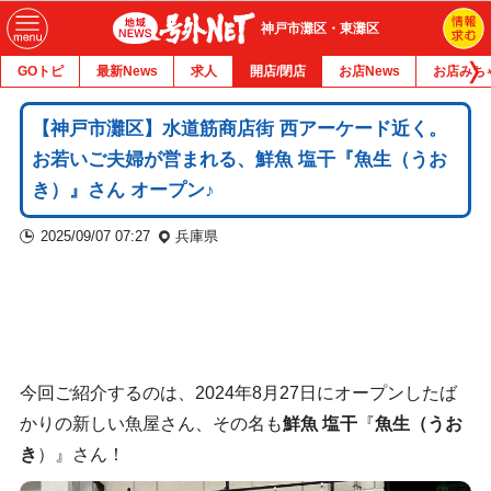
神戸市灘区・東灘区
GOトピ
最新News
求人
開店/閉店
お店News
お店みち
【神戸市灘区】水道筋商店街 西アーケード近く。
お若いご夫婦が営まれる、鮮魚 塩干『魚生（うお
き）』さん オープン♪
2025/09/07 07:27
兵庫県
今回ご紹介するのは、2024年8月27日にオープンしたば
かりの新しい魚屋さん、その名も
鮮魚 塩干
『
魚生（うお
き
）』さん！