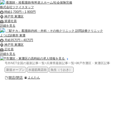
看護師・准看護師/有料老人ホーム/社会保険完備
株式会社ツクイスタッフ
時給1,700円～1,900円
神戸市 東灘区
派遣社員
詳細を見る
「駅チカ」看護師/内科・外科・その他クリニック 訪問診療クリニック
よつば診療所 東灘
月給35万円～40万円
神戸市 東灘区
正社員
詳細を見る
神戸市灘区・東灘区の高時給の求人情報を見る
号外NET全国の最新記事一覧
>
兵庫県最新記事一覧
>
神戸市灘区・東灘区記事一
新規オープン
水道筋商店街
魚生（うおき）
開店/閉店
よんたん