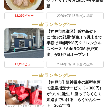
やびどり」が7月16日から本格始
動
13,270ビュー
2026年7月15日(水)の記事
ランキング4
【神戸市東灘区】阪神高架下
に“第3の部屋”誕生！ 9月末まで
半額で1時間598円？！レンタル
スペース「AddROOM 神戸東
灘」が8月7日オープン！
13,263ビュー
2026年7月31日(金)の記事
ランキング5
【神戸市】阪神電車の新型車両
で座席指定サービス（＋300円）
がついに誕生！ 座ってらくらく
姫路までいける「らくやんシー
ト」2027年春