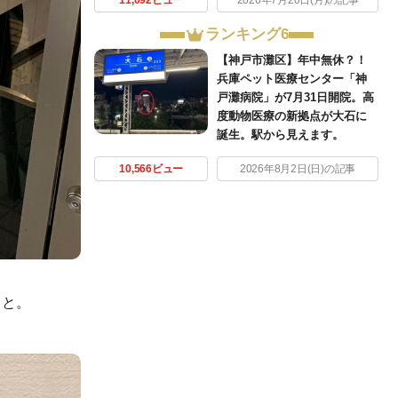
ランキング6
【神戸市灘区】年中無休？！
兵庫ペット医療センター「神
戸灘病院」が7月31日開院。高
度動物医療の新拠点が大石に
誕生。駅から見えます。
10,566ビュー
2026年8月2日(日)の記事
こと。