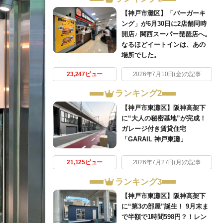
【神戸市灘区】「バーガーキ
ング」が6月30日に2店舗同時
開店♪ 関西スーパー琵琶店へ。
なるほどイートインは、あの
場所でした。
23,247ビュー
2026年7月10日(金)の記事
ランキング2
【神戸市東灘区】阪神高架下
に“大人の秘密基地”が完成！
ガレージ付き賃貸住宅
「GARAIL 神戸東灘」
21,125ビュー
2026年7月27日(月)の記事
ランキング3
【神戸市東灘区】阪神高架下
に“第3の部屋”誕生！ 9月末ま
で半額で1時間598円？！レン