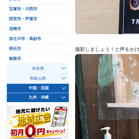
宝塚市・川西市
西宮市・芦屋市
尼崎市
加古川市・高砂市
撮影しましょう！と声をか
明石市
姫路市
奈良県
和歌山県
中国・四国
九州・沖縄