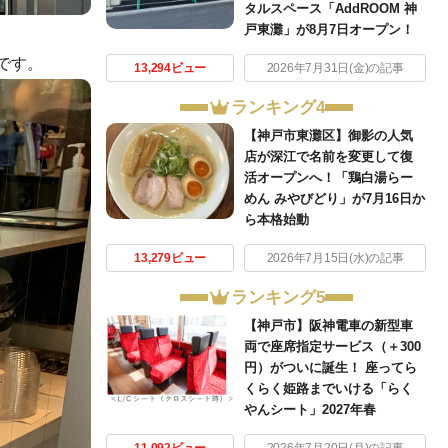
タルスペース「AddROOM 神
戸東灘」が8月7日オープン！
です。
13,294ビュー
2026年7月31日(金)の記事
ランキング4
【神戸市東灘区】御影の人気
店が深江で名前を変更して復
活オープンへ！「鶏白湯らー
めん みやびどり」が7月16日か
ら本格始動
13,279ビュー
2026年7月15日(水)の記事
ランキング5
【神戸市】阪神電車の新型車
両で座席指定サービス（＋300
円）がついに誕生！ 座ってら
くらく姫路までいける「らく
やんシート」2027年春
11,092ビュー
2026年7月20日(月)の記事