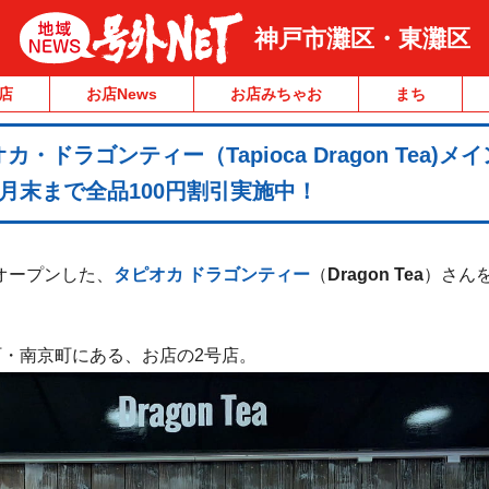
神戸市灘区・東灘区
店
お店News
お店みちゃお
まち
ドラゴンティー（Tapioca Dragon Tea)メ
月末まで全品100円割引実施中！
日オープンした、
タピオカ ドラゴンティー
（
Dragon Tea
）さん
・南京町にある、お店の2号店。