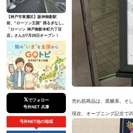
【神戸市東灘区】阪神御影駅
前、“ローソン王国” 揺るぎなし。
「ローソン 神戸御影本町六丁目
店」さんが7月28日オープン！
𝕏
でフォロー
売れ筋商品は、黒糖系。そ
号外NET 兵庫
現在、オープニング記念で20
号外NET他の地域