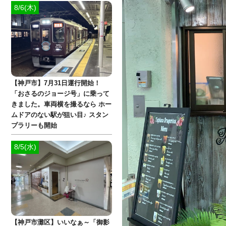
8/6(木)
【神戸市】7月31日運行開始！
「おさるのジョージ号」に乗って
きました。車両横を撮るなら ホー
ムドアのない駅が狙い目♪ スタン
プラリーも開始
8/5(水)
【神戸市灘区】いいなぁ～「御影