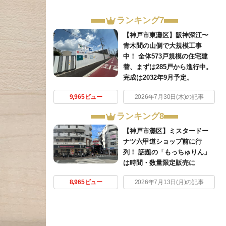
ランキング7
【神戸市東灘区】阪神深江〜
青木間の山側で大規模工事
中！ 全体573戸規模の住宅建
替、まずは285戸から進行中。
完成は2032年9月予定。
9,965ビュー
2026年7月30日(木)の記事
ランキング8
【神戸市灘区】ミスタードー
ナツ六甲道ショップ前に行
列！ 話題の「もっちゅりん」
は時間・数量限定販売に
8,965ビュー
2026年7月13日(月)の記事