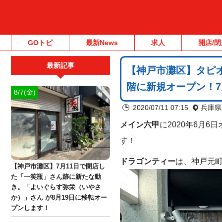
GOトピ
最新News
求人
開店/閉
最新記事
【神戸市灘区】タピオカ・
階に新規オープン！7
8/7(金)
2020/07/11 07:15
兵庫県
メイン六甲
に2020年6月6
す！
ドラゴンティー
は、神戸元町
【神戸市灘区】7月11日で閉店し
た「一笑瓶」さん跡に新たな動
き。「よいぐらす弥栄（いやさ
か）」さん が8月19日に移転オー
プンします！