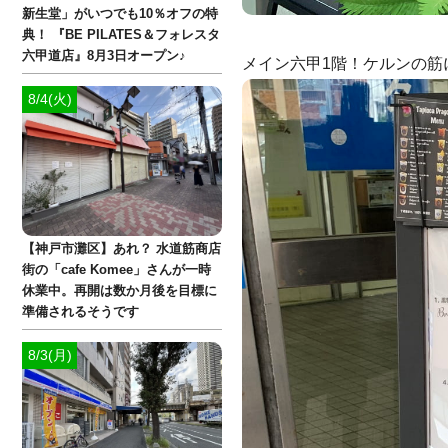
新生堂」がいつでも10％オフの特
典！ 『BE PILATES＆フォレスタ
六甲道店』8月3日オープン♪
メイン六甲1階！ケルンの筋
8/4(火)
【神戸市灘区】あれ？ 水道筋商店
街の「cafe Komee」さんが一時
休業中。再開は数か月後を目標に
準備されるそうです
8/3(月)