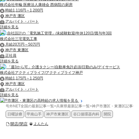
株式会社年輪 医療法人康雄会 西病院の厨房
時給1,116円～1,200円
神戸市 灘区
アルバイト・パート
詳細を見る
自社設計の「電気施工管理」/未経験歓迎/年休120日/賞与年3回
株式会社三宅電気工事
月給20万円～50万円
神戸市 東灘区
正社員
詳細を見る
「週3から可」介護タクシー/自動車免許必須/日勤のみ/デイサービス
株式会社アクティブライフ/アクティブライフ神戸
時給1,175円～1,250円
神戸市 灘区
アルバイト・パート
詳細を見る
神戸市灘区・東灘区の高時給の求人情報を見る
号外NET全国の最新記事一覧
>
兵庫県最新記事一覧
>
神戸市灘区・東灘区記事一
日曜診療
甲南山手
神戸市東灘区
谷口循環器内科
開院
開店/閉店
よんたん