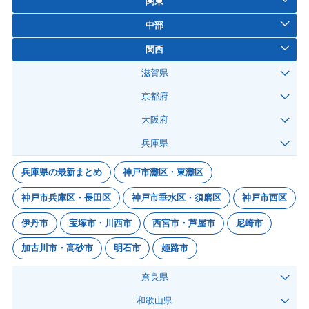
関東
中部
関西
滋賀県
京都府
大阪府
兵庫県
兵庫県の最新まとめ
神戸市灘区・東灘区
神戸市兵庫区・長田区
神戸市垂水区・須磨区
神戸市西区
伊丹市
宝塚市・川西市
西宮市・芦屋市
尼崎市
加古川市・高砂市
明石市
姫路市
奈良県
和歌山県