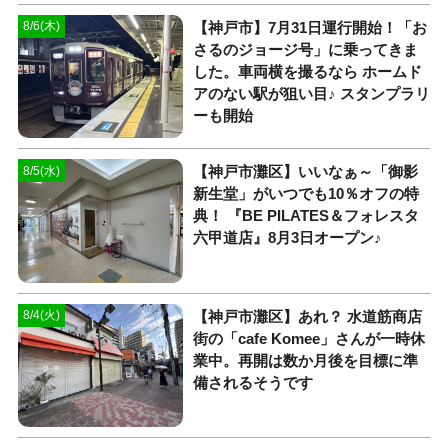
【神戸市】7月31日運行開始！「お
8/6(木)
さるのジョージ号」に乗ってきま
した。車両横を撮るなら ホームド
アのない駅が狙い目♪ スタンプラリ
ーも開始
【神戸市灘区】いいなぁ～「御影
8/5(水)
新生堂」がいつでも10％オフの特
典！ 『BE PILATES＆フォレスタ
六甲道店』8月3日オープン♪
【神戸市灘区】あれ？ 水道筋商店
8/4(火)
街の「cafe Komee」さんが一時休
業中。再開は数か月後を目標に準
備されるそうです