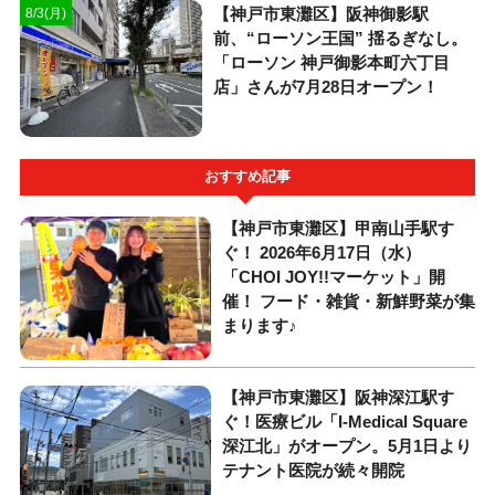
【神戸市東灘区】阪神御影駅
8/3(月)
前、“ローソン王国” 揺るぎなし。
「ローソン 神戸御影本町六丁目
店」さんが7月28日オープン！
おすすめ記事
【神戸市東灘区】甲南山手駅す
ぐ！ 2026年6月17日（水）
「CHOI JOY!!マーケット」開
催！ フード・雑貨・新鮮野菜が集
まります♪
【神戸市東灘区】阪神深江駅す
ぐ！医療ビル「I-Medical Square
深江北」がオープン。5月1日より
テナント医院が続々開院