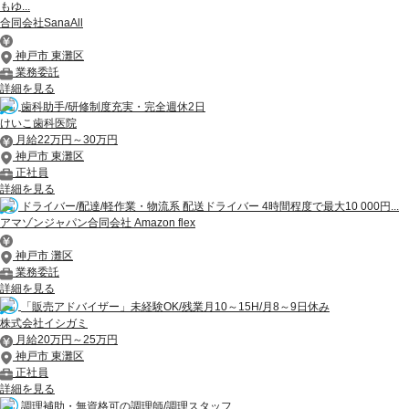
もゆ...
合同会社SanaAll
神戸市 東灘区
業務委託
詳細を見る
歯科助手/研修制度充実・完全週休2日
けいこ歯科医院
月給22万円～30万円
神戸市 東灘区
正社員
詳細を見る
ドライバー/配達/軽作業・物流系 配送ドライバー 4時間程度で最大10 000円...
アマゾンジャパン合同会社 Amazon flex
神戸市 灘区
業務委託
詳細を見る
「販売アドバイザー」未経験OK/残業月10～15H/月8～9日休み
株式会社イシガミ
月給20万円～25万円
神戸市 東灘区
正社員
詳細を見る
調理補助・無資格可の調理師/調理スタッフ