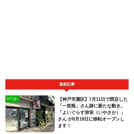
最新記事
【神戸市灘区】7月11日で閉店した
8/7(金)
「一笑瓶」さん跡に新たな動き。
「よいぐらす弥栄（いやさか）」
さん が8月19日に移転オープンし
ます！