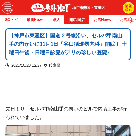
神戸市灘区・東灘区
GOトピ
最新News
求人
開店/閉店
お店News
お店みち
【神戸市東灘区】国道２号線沿い、セルバ甲南山
手の向かいに11月1日「谷口循環器内科」開院！ 土
曜日午後・日曜日診療がアリの珍しい医院♪
2021/10/29 12:27
兵庫県
先日より、
セルバ甲南山手
の向いのビルで内装工事が行
われていました。