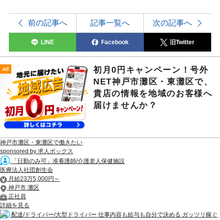
前の記事へ
記事一覧へ
次の記事へ
LINE
Facebook
旧Twitter
初月0円キャンペーン！号外
ad
NET神戸市灘区・東灘区で、
貴店の情報を地域のお客様へ
届けませんか？
神戸市灘区・東灘区で働きたい
sponsored by 求人ボックス
「日勤のみ可」准看護師/介護老人保健施設
医療法人社団創生会
月給23万5,000円～
神戸市 灘区
正社員
詳細を見る
配達/ドライバー/大型ドライバー 仕事内容も給与も自分で決める ガッツリ稼ぐ