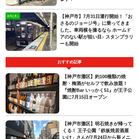
【神戸市】7月31日運行開始！「お
8/6(木)
さるのジョージ号」に乗ってきま
した。車両横を撮るなら ホームド
アのない駅が狙い目♪ スタンプラリ
ーも開始
おすすめ記事
【神戸市灘区】約100種類の焼
酎・梅酒がセルフで飲み放題！
『焼酎Bar いっかく51』が王子公
園に7月15日オープン
【神戸市灘区】明石焼きが帰って
くる！ 王子公園「鉄板焼居酒屋
いけ」さんが7月24日から新メニ