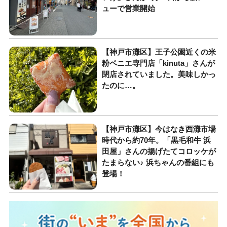
ューで営業開始
【神戸市灘区】王子公園近くの米
粉ベニエ専門店「kinuta」さんが
閉店されていました。美味しかっ
たのに…。
【神戸市灘区】今はなき西灘市場
時代から約70年。「黒毛和牛 浜
田屋」さんの揚げたてコロッケが
たまらない♪ 浜ちゃんの番組にも
登場！