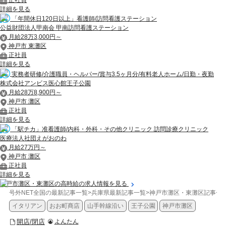
詳細を見る
「年間休日120日以上」看護師/訪問看護ステーション
公益財団法人甲南会 甲南訪問看護ステーション
月給28万3,000円～
神戸市 東灘区
正社員
詳細を見る
実務者研修/介護職員・ヘルパー/賞与3.5ヶ月分/有料老人ホーム/日勤・夜勤
株式会社アンビス医心館王子公園
月給28万8,900円～
神戸市 灘区
正社員
詳細を見る
「駅チカ」准看護師/内科・外科・その他クリニック 訪問診療クリニック
医療法人社団えがおのわ
月給27万円～
神戸市 灘区
正社員
詳細を見る
神戸市灘区・東灘区の高時給の求人情報を見る
号外NET全国の最新記事一覧
>
兵庫県最新記事一覧
>
神戸市灘区・東灘区記事一
イタリアン
おお町商店
山手幹線沿い
王子公園
神戸市灘区
開店/閉店
よんたん