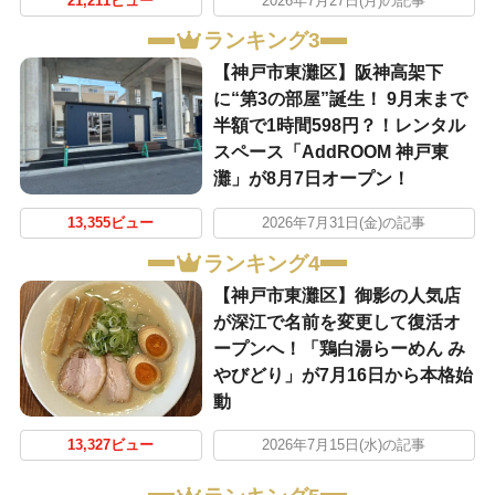
21,211ビュー
2026年7月27日(月)の記事
ランキング3
【神戸市東灘区】阪神高架下
に“第3の部屋”誕生！ 9月末まで
半額で1時間598円？！レンタル
スペース「AddROOM 神戸東
灘」が8月7日オープン！
13,355ビュー
2026年7月31日(金)の記事
ランキング4
【神戸市東灘区】御影の人気店
が深江で名前を変更して復活オ
ープンへ！「鶏白湯らーめん み
やびどり」が7月16日から本格始
動
13,327ビュー
2026年7月15日(水)の記事