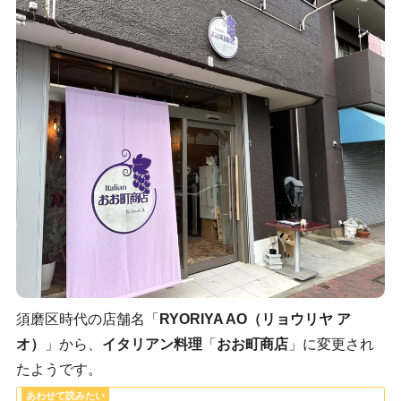
須磨区時代の店舗名「
RYORIYA AO（リョウリヤ ア
オ）
」から、
イタリアン料理
「
おお町商店
」に変更され
たようです。