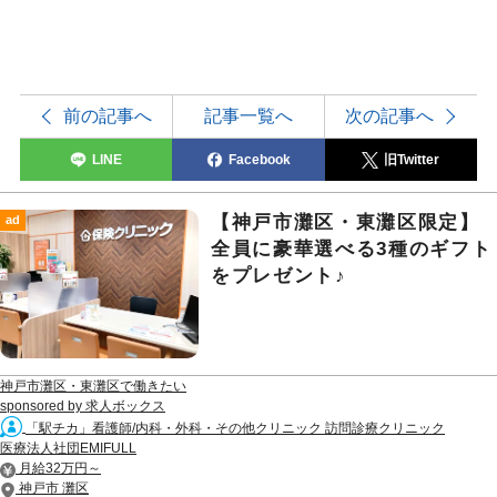
前の記事へ
記事一覧へ
次の記事へ
LINE
Facebook
旧Twitter
【神戸市灘区・東灘区限定】
ad
全員に豪華選べる3種のギフト
をプレゼント♪
神戸市灘区・東灘区で働きたい
sponsored by 求人ボックス
「駅チカ」看護師/内科・外科・その他クリニック 訪問診療クリニック
医療法人社団EMIFULL
月給32万円～
神戸市 灘区