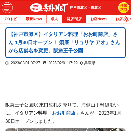
神戸市灘区・東灘区
GOトピ
最新News
求人
開店/閉店
お店News
お店みち
【神戸市灘区】イタリアン料理「おお町商店」さ
ん 1月30日オープン！ 須磨「リョリヤ アオ」さん
から店舗名を変更。阪急王子公園
2023/02/01 07:27
2023/02/01 17:29
兵庫県
阪急王子公園駅 東口改札を降りて、海側山手幹線沿い
に、
イタリアン料理
「
おお町商店
」さんが、2023年1月
30日オープンしました。