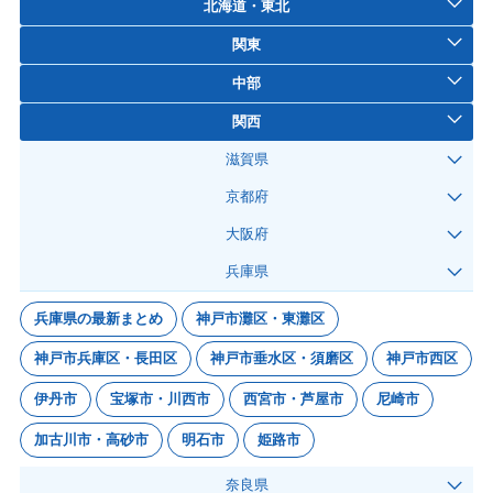
北海道・東北
関東
中部
関西
滋賀県
京都府
大阪府
兵庫県
兵庫県の最新まとめ
神戸市灘区・東灘区
神戸市兵庫区・長田区
神戸市垂水区・須磨区
神戸市西区
伊丹市
宝塚市・川西市
西宮市・芦屋市
尼崎市
加古川市・高砂市
明石市
姫路市
奈良県