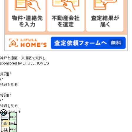
神戸市灘区・東灘区で家探し
sponsored by LIFULL HOME'S
賃貸
[
]
/
/
/
詳細を見る
賃貸
[
]
/
/
/
詳細を見る