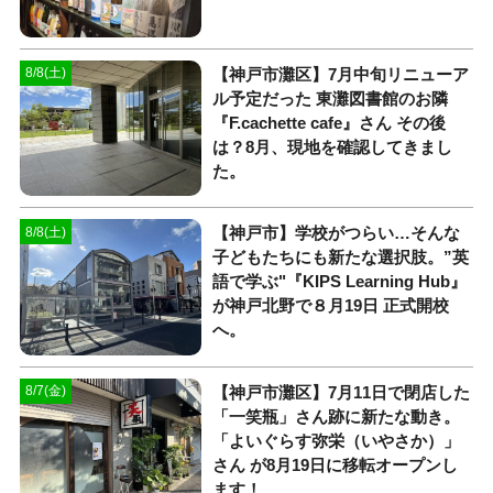
【神戸市灘区】7月中旬リニューア
8/8(土)
ル予定だった 東灘図書館のお隣
『F.cachette cafe』さん その後
は？8月、現地を確認してきまし
た。
【神戸市】学校がつらい…そんな
8/8(土)
子どもたちにも新たな選択肢。”英
語で学ぶ"『KIPS Learning Hub』
が神戸北野で８月19日 正式開校
へ。
【神戸市灘区】7月11日で閉店した
8/7(金)
「一笑瓶」さん跡に新たな動き。
「よいぐらす弥栄（いやさか）」
さん が8月19日に移転オープンし
ます！