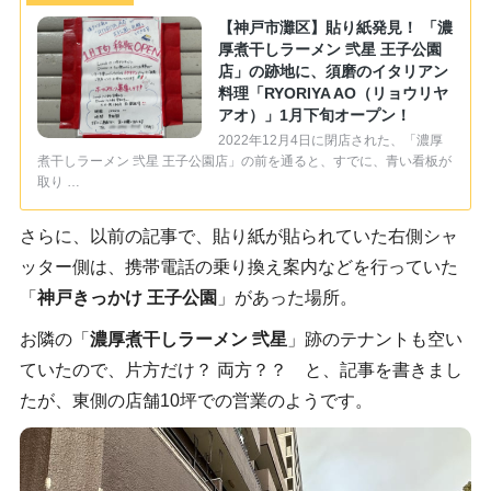
【神戸市灘区】貼り紙発見！ 「濃
厚煮干しラーメン 弐星 王子公園
店」の跡地に、須磨のイタリアン
料理「RYORIYA AO（リョウリヤ
アオ）」1月下旬オープン！
2022年12月4日に閉店された、「濃厚
煮干しラーメン 弐星 王子公園店」の前を通ると、すでに、青い看板が
取り …
さらに、以前の記事で、貼り紙が貼られていた右側シャ
ッター側は、携帯電話の乗り換え案内などを行っていた
「
神戸きっかけ 王子公園
」があった場所。
お隣の「
濃厚煮干しラーメン 弐星
」跡のテナントも空い
ていたので、片方だけ？ 両方？？ と、記事を書きまし
たが、東側の店舗10坪での営業のようです。