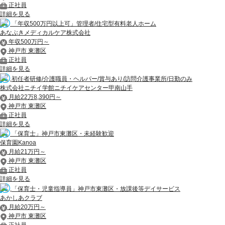
正社員
詳細を見る
「年収500万円以上可」管理者/住宅型有料老人ホーム
あなぶきメディカルケア株式会社
年収500万円～
神戸市 東灘区
正社員
詳細を見る
初任者研修/介護職員・ヘルパー/賞与あり/訪問介護事業所/日勤のみ
株式会社ニチイ学館ニチイケアセンター甲南山手
月給22万8,390円～
神戸市 東灘区
正社員
詳細を見る
「保育士」神戸市東灘区・未経験歓迎
保育園Kanoa
月給21万円～
神戸市 東灘区
正社員
詳細を見る
「保育士・児童指導員」神戸市東灘区・放課後等デイサービス
あかしあクラブ
月給20万円～
神戸市 東灘区
正社員