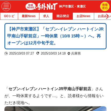
神戸市灘区・東灘区
GOトピ
最新News
求人
開店/閉店
お店News
お店みち
【神戸市東灘区】「セブン-イレブン ハートインJR
甲南山手駅前店」一時休業（10/8 15時～）へ。再
オープンは12月中旬予定。
2025/10/03 07:27
2025/10/03 14:18
兵庫県
「
セブン-イレブン ハートインJR甲南山手駅前店
」さん
が、一時休業するようです…。と、読者様から情報をい
ただき現地へ。