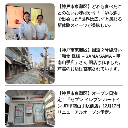
【神戸市東灘区】どれも食べたこ
とのないお味ばかり！「ゆら森」
で出会った“世界は広い”と感じる
新体験スイーツが美味しい♪
【神戸市東灘区】国道２号線沿い
「和食 様様 －SAMA SAMA－甲
南山手店」さん 閉店されました。
芦屋のお店は営業されています。
【神戸市東灘区】オープン日決
定！『セブン-イレブン ハートイ
ン JR甲南山手駅前店』12月17日
リニューアルオープン予定♪