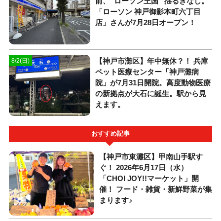
前、“ローソン王国” 揺るぎなし。
「ローソン 神戸御影本町六丁目
店」さんが7月28日オープン！
【神戸市灘区】年中無休？！ 兵庫
8/2(日)
ペット医療センター「神戸灘病
院」が7月31日開院。高度動物医療
の新拠点が大石に誕生。駅から見
えます。
おすすめ記事
【神戸市東灘区】甲南山手駅す
ぐ！ 2026年6月17日（水）
「CHOI JOY!!マーケット」開
催！ フード・雑貨・新鮮野菜が集
まります♪