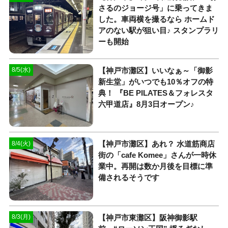
さるのジョージ号」に乗ってきま
した。車両横を撮るなら ホームド
アのない駅が狙い目♪ スタンプラリ
ーも開始
【神戸市灘区】いいなぁ～「御影
8/5(水)
新生堂」がいつでも10％オフの特
典！ 『BE PILATES＆フォレスタ
六甲道店』8月3日オープン♪
【神戸市灘区】あれ？ 水道筋商店
8/4(火)
街の「cafe Komee」さんが一時休
業中。再開は数か月後を目標に準
備されるそうです
【神戸市東灘区】阪神御影駅
8/3(月)