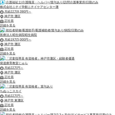
介護福祉士/介護職員・ヘルパー/賞与あり/訪問介護事業所/日勤のみ
株式会社ニチイ学館ニチイケアセンター灘
月給22万8,390円～
神戸市 灘区
正社員
詳細を見る
初任者研修/看護助手/看護補助者/賞与あり/病院/日勤のみ
医療法人昭生病院昭生病院
月給19万5,000円～
神戸市 灘区
正社員
詳細を見る
「児童指導員 有資格者」神戸市灘区・経験者優遇
発達療育教室じゅら
月給22万円～
神戸市 灘区
正社員
詳細を見る
「児童指導員 有資格者」賞与あり
ちぬっこスカイ
月給22万円～
神戸市 東灘区
正社員
詳細を見る
初任者研修/介護職員・ヘルパー/賞与3.3ヶ月分/デイサービス事業所/日勤のみ