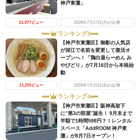
神戸東灘」
21,077ビュー
2026年7月27日(月)の記事
ランキング3
【神戸市東灘区】御影の人気店
が深江で名前を変更して復活オ
ープンへ！「鶏白湯らーめん み
やびどり」が7月16日から本格始
動
13,255ビュー
2026年7月15日(水)の記事
ランキング4
【神戸市東灘区】阪神高架下
に“第3の部屋”誕生！ 9月末まで
半額で1時間598円？！レンタル
スペース「AddROOM 神戸東
灘」が8月7日オープン！