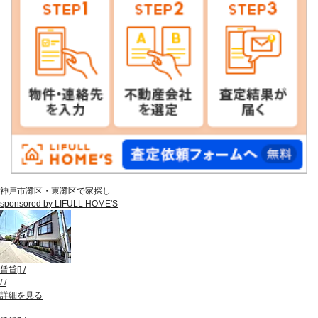
神戸市灘区・東灘区で家探し
sponsored by LIFULL HOME'S
賃貸
[
]
/
/
/
詳細を見る