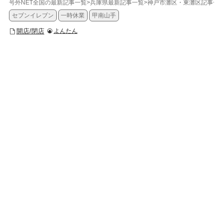
号外NET全国の最新記事一覧
>
兵庫県最新記事一覧
>
神戸市灘区・東灘区記事一
セブンイレブン
一時休業
甲南山手
開店/閉店
よんたん