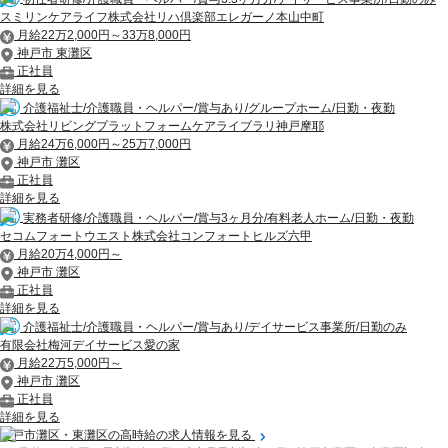
スミリンケアライフ株式会社リハ倶楽部エレガーノ本山中町
月給22万2,000円～33万8,000円
神戸市 東灘区
正社員
詳細を見る
介護福祉士/介護職員・ヘルパー/賞与あり/グループホーム/日勤・夜勤
株式会社リビングプラットフォームケアライブラリ神戸摩耶
月給24万6,000円～25万7,000円
神戸市 灘区
正社員
詳細を見る
実務者研修/介護職員・ヘルパー/賞与3ヶ月分/有料老人ホーム/日勤・夜勤
セコムフォートウエスト株式会社コンフォートヒルズ六甲
月給20万4,000円～
神戸市 灘区
正社員
詳細を見る
介護福祉士/介護職員・ヘルパー/賞与あり/デイサービス事業所/日勤のみ
有限会社梅河デイサービス愛の家
月給22万5,000円～
神戸市 灘区
正社員
詳細を見る
神戸市灘区・東灘区の高時給の求人情報を見る