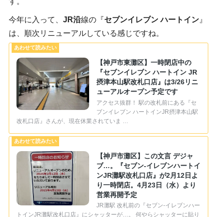
す。
今年に入って、
JR沿
線の『
セブンイレブン ハートイン
』
は、順次リニューアルしている感じですね。
【神戸市東灘区】一時閉店中の
『セブンイレブン ハートイン JR
摂津本山駅改札口店』は3/26リニ
ューアルオープン予定です
アクセス抜群！ 駅の改札前にある『セ
ブンイレブン ハートインJR摂津本山駅
改札口店』さんが、現在休業されていま …
【神戸市灘区】この文言 デジャ
ブ…。『セブン-イレブンハートイ
ンJR灘駅改札口店』が2月12日よ
り一時閉店。4月23日（水）より
営業再開予定
JR灘駅 改札前の『セブン-イレブンハー
トインJR灘駅改札口店』にシャッターが…。 何やらシャッターに貼り