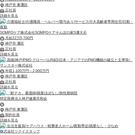
神戸市 東灘区
正社員
詳細を見る
介護福祉士/介護職員・ヘルパー/賞与あり/サービス付き高齢者専用住宅/日勤・
夜勤
SOMPOケア株式会社SOMPOケアそんぽの家S灘大石
月給22万5,700円
神戸市 灘区
正社員
詳細を見る
高槻/神戸/PMO グローバルR&D/日本・アジアでのPMO機能の確立と主導等/...
サンスター株式会社
年収1,100万円～2,000万円
神戸市 東灘区
正社員
詳細を見る
「駅チカ」看護師/残業ほぼなし/急性期病院
特定医療法人神戸健康共和会
神戸市 東灘区
契約社員
詳細を見る
生活支援員/ケアハウス・軽費老人ホーム/夜勤専従/残業なし・少なめ
株式会社ツクイスタッフ