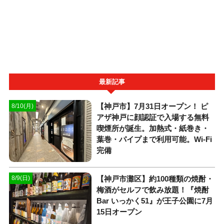
最新記事
【神戸市】7月31日オープン！ ピ
8/10(月)
アザ神戸に顔認証で入場する無料
喫煙所が誕生。加熱式・紙巻き・
葉巻・パイプまで利用可能。Wi-Fi
完備
【神戸市灘区】約100種類の焼酎・
8/9(日)
梅酒がセルフで飲み放題！『焼酎
Bar いっかく51』が王子公園に7月
15日オープン