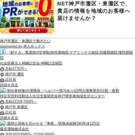
NET神戸市灘区・東灘区で、
貴店の情報を地域のお客様へ
届けませんか？
神戸市灘区・東灘区で働きたい
sponsored by 求人ボックス
「駅チカ」看護師/2交替制/急性期病院 ケアミックス病院 回復期病院 慢性期病
院
社会医療法人神鋼記念会 神鋼記念病院
月給27万円～
神戸市 灘区
正社員
詳細を見る
初任者研修/介護職員・ヘルパー/賞与あり/訪問介護事業所/日勤・夜勤
特定非営利活動法人生活支援研究会神戸障害者地域生活センター
月給22万8,700円～
神戸市 東灘区
正社員
詳細を見る
通関士資格を活かせる「事務」/実務未経験OK/年休125日
藤原運輸株式会社
月給20万200円～23万6,000円