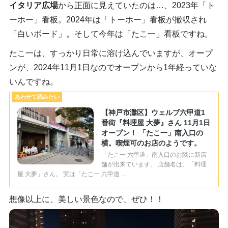
イタリア広場
から正面に見えていたのは…、2023年「ト
ーホー」看板。2024年は「トーホー」看板が撤収され
「白いボード」。そして今年は「たこ一」看板ですね。
たこ一は、すっかり日常に溶け込んでいますが、オープ
ンが、2024年11月1日なのでオープンから1年経っていな
いんですね。
【神戸市灘区】ウェルブ六甲道1
番街『料理屋 大夢』さん 11月1日
オープン！ 「たこ一」南入口の
横。喫煙可のお店のようです。
「たこ一 六甲道」南入口のお隣に新店
舗が出来ています。 店舗名は、「料理
屋 大夢」さん。 実は「たこ一 六甲道 …
想像以上に、美しい景色なので、ぜひ！！