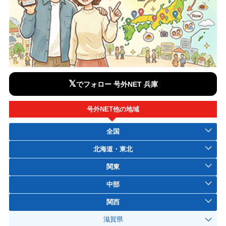
𝕏
でフォロー 号外NET 兵庫
号外NET他の地域
全国
北海道・東北
関東
中部
関西
滋賀県