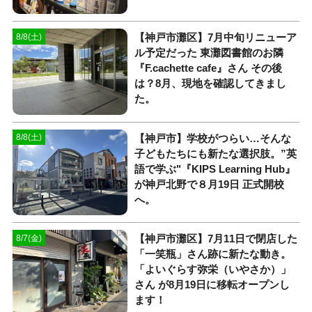
【神戸市灘区】7月中旬リニューア
8/8(土)
ル予定だった 東灘図書館のお隣
『F.cachette cafe』さん その後
は？8月、現地を確認してきまし
た。
【神戸市】学校がつらい…そんな
8/8(土)
子どもたちにも新たな選択肢。”英
語で学ぶ"『KIPS Learning Hub』
が神戸北野で８月19日 正式開校
へ。
【神戸市灘区】7月11日で閉店した
8/7(金)
「一笑瓶」さん跡に新たな動き。
「よいぐらす弥栄（いやさか）」
さん が8月19日に移転オープンし
ます！