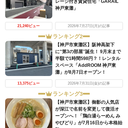
レージ付き賃貸住宅「GARAIL
神戸東灘」
21,240ビュー
2026年7月27日(月)の記事
ランキング2
【神戸市東灘区】阪神高架下
に“第3の部屋”誕生！ 9月末まで
半額で1時間598円？！レンタル
スペース「AddROOM 神戸東
灘」が8月7日オープン！
13,375ビュー
2026年7月31日(金)の記事
ランキング3
【神戸市東灘区】御影の人気店
が深江で名前を変更して復活オ
ープンへ！「鶏白湯らーめん み
やびどり」が7月16日から本格始