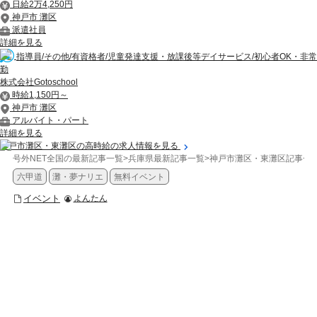
日給2万4,250円
神戸市 灘区
派遣社員
詳細を見る
指導員/その他/有資格者/児童発達支援・放課後等デイサービス/初心者OK・非常
勤
株式会社Gotoschool
時給1,150円～
神戸市 灘区
アルバイト・パート
詳細を見る
神戸市灘区・東灘区の高時給の求人情報を見る
号外NET全国の最新記事一覧
>
兵庫県最新記事一覧
>
神戸市灘区・東灘区記事一
六甲道
灘・夢ナリエ
無料イベント
イベント
よんたん