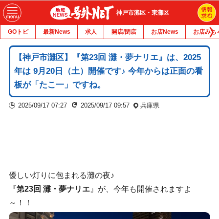
神戸市灘区・東灘区
GOトピ
最新News
求人
開店/閉店
お店News
お店みち
【神戸市灘区】『第23回 灘・夢ナリエ』は、2025
年は 9月20日（土）開催です♪ 今年からは正面の看
板が「たこ一」ですね。
2025/09/17 07:27
2025/09/17 09:57
兵庫県
優しい灯りに包まれる灘の夜♪
『
第23回 灘・夢ナリエ
』が、今年も開催されますよ
～！！