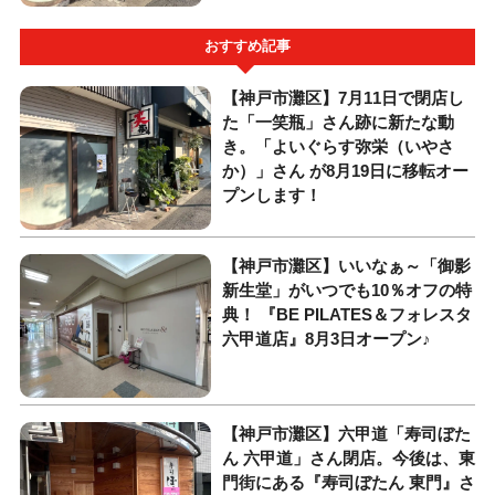
おすすめ記事
【神戸市灘区】7月11日で閉店し
た「一笑瓶」さん跡に新たな動
き。「よいぐらす弥栄（いやさ
か）」さん が8月19日に移転オー
プンします！
【神戸市灘区】いいなぁ～「御影
新生堂」がいつでも10％オフの特
典！ 『BE PILATES＆フォレスタ
六甲道店』8月3日オープン♪
【神戸市灘区】六甲道「寿司ぼた
ん 六甲道」さん閉店。今後は、東
門街にある『寿司ぼたん 東門』さ