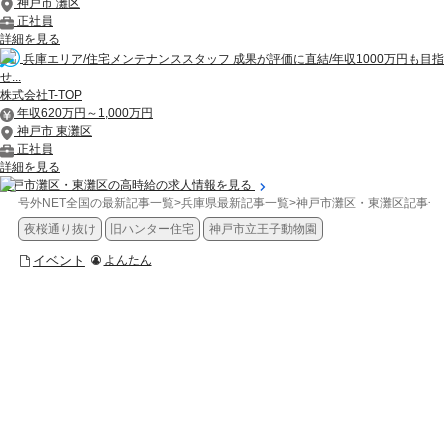
神戸市 灘区
正社員
詳細を見る
兵庫エリア/住宅メンテナンススタッフ 成果が評価に直結/年収1000万円も目指
せ...
株式会社T-TOP
年収620万円～1,000万円
神戸市 東灘区
正社員
詳細を見る
神戸市灘区・東灘区の高時給の求人情報を見る
号外NET全国の最新記事一覧
>
兵庫県最新記事一覧
>
神戸市灘区・東灘区記事一
夜桜通り抜け
旧ハンター住宅
神戸市立王子動物園
イベント
よんたん