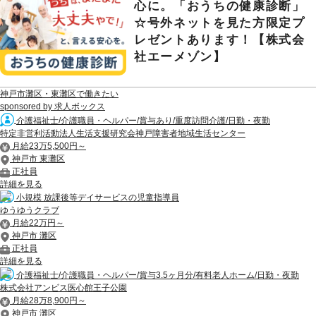
心に。「おうちの健康診断」
☆号外ネットを見た方限定プ
レゼントあります！【株式会
社エーメゾン】
神戸市灘区・東灘区で働きたい
sponsored by 求人ボックス
介護福祉士/介護職員・ヘルパー/賞与あり/重度訪問介護/日勤・夜勤
特定非営利活動法人生活支援研究会神戸障害者地域生活センター
月給23万5,500円～
神戸市 東灘区
正社員
詳細を見る
小規模 放課後等デイサービスの児童指導員
ゆうゆうクラブ
月給22万円～
神戸市 灘区
正社員
詳細を見る
介護福祉士/介護職員・ヘルパー/賞与3.5ヶ月分/有料老人ホーム/日勤・夜勤
株式会社アンビス医心館王子公園
月給28万8,900円～
神戸市 灘区