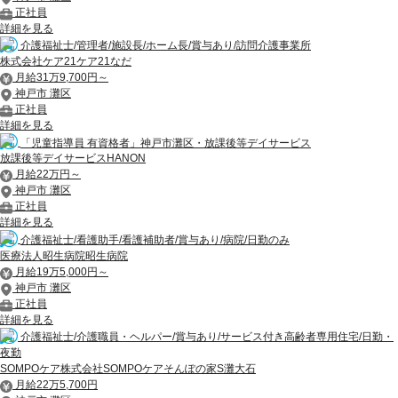
正社員
詳細を見る
介護福祉士/管理者/施設長/ホーム長/賞与あり/訪問介護事業所
株式会社ケア21ケア21なだ
月給31万9,700円～
神戸市 灘区
正社員
詳細を見る
「児童指導員 有資格者」神戸市灘区・放課後等デイサービス
放課後等デイサービスHANON
月給22万円～
神戸市 灘区
正社員
詳細を見る
介護福祉士/看護助手/看護補助者/賞与あり/病院/日勤のみ
医療法人昭生病院昭生病院
月給19万5,000円～
神戸市 灘区
正社員
詳細を見る
介護福祉士/介護職員・ヘルパー/賞与あり/サービス付き高齢者専用住宅/日勤・
夜勤
SOMPOケア株式会社SOMPOケアそんぽの家S灘大石
月給22万5,700円