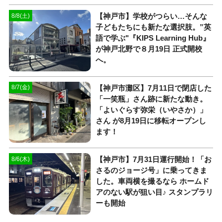
【神戸市】学校がつらい…そんな
8/8(土)
子どもたちにも新たな選択肢。”英
語で学ぶ"『KIPS Learning Hub』
が神戸北野で８月19日 正式開校
へ。
【神戸市灘区】7月11日で閉店した
8/7(金)
「一笑瓶」さん跡に新たな動き。
「よいぐらす弥栄（いやさか）」
さん が8月19日に移転オープンし
ます！
【神戸市】7月31日運行開始！「お
8/6(木)
さるのジョージ号」に乗ってきま
した。車両横を撮るなら ホームド
アのない駅が狙い目♪ スタンプラリ
ーも開始