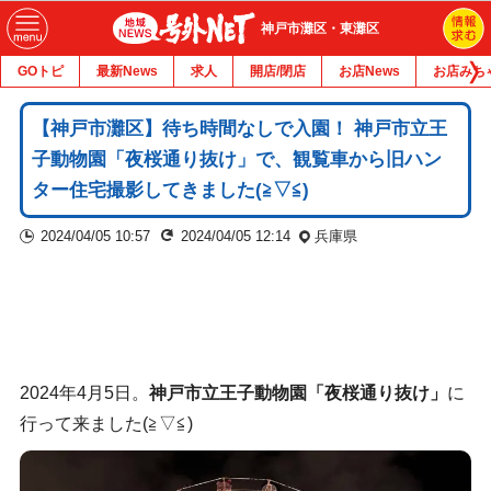
神戸市灘区・東灘区
GOトピ
最新News
求人
開店/閉店
お店News
お店みち
【神戸市灘区】待ち時間なしで入園！ 神戸市立王
子動物園「夜桜通り抜け」で、観覧車から旧ハン
ター住宅撮影してきました(≧▽≦)
2024/04/05 10:57
2024/04/05 12:14
兵庫県
2024年4月5日。
神戸市立王子動物園「夜桜通り抜け」
に
行って来ました(≧▽≦)