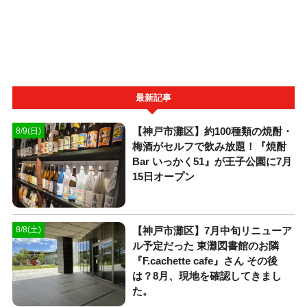
最新記事
【神戸市灘区】約100種類の焼酎・
8/9(日)
梅酒がセルフで飲み放題！『焼酎
Bar いっかく51』が王子公園に7月
15日オープン
【神戸市灘区】7月中旬リニューア
8/8(土)
ル予定だった 東灘図書館のお隣
『F.cachette cafe』さん その後
は？8月、現地を確認してきまし
た。