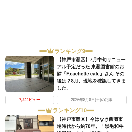
ランキング9
【神戸市灘区】7月中旬リニュー
アル予定だった 東灘図書館のお
隣『F.cachette cafe』さん その
後は？8月、現地を確認してきま
した。
7,244ビュー
2026年8月8日(土)の記事
ランキング10
【神戸市灘区】今はなき西灘市
場時代から約70年。「黒毛和牛