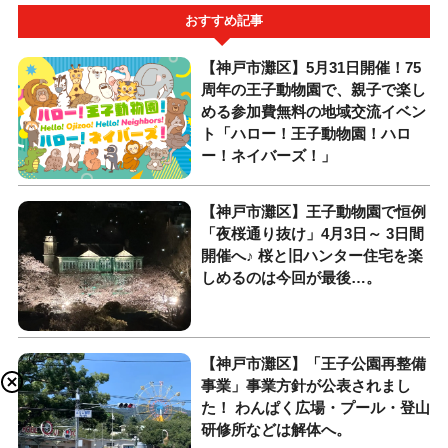
おすすめ記事
【神戸市灘区】5月31日開催！75
周年の王子動物園で、親子で楽し
める参加費無料の地域交流イベン
ト「ハロー！王子動物園！ハロ
ー！ネイバーズ！」
【神戸市灘区】王子動物園で恒例
「夜桜通り抜け」4月3日～ 3日間
開催へ♪ 桜と旧ハンター住宅を楽
しめるのは今回が最後…。
【神戸市灘区】「王子公園再整備
事業」事業方針が公表されまし
た！ わんぱく広場・プール・登山
研修所などは解体へ。